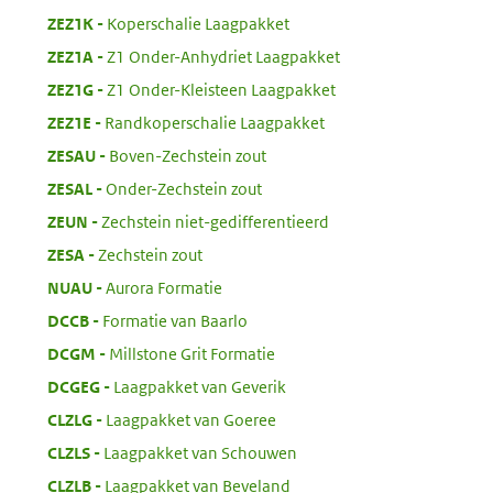
:
ZEZ1K
Koperschalie Laagpakket
:
ZEZ1A
Z1 Onder-Anhydriet Laagpakket
:
ZEZ1G
Z1 Onder-Kleisteen Laagpakket
:
ZEZ1E
Randkoperschalie Laagpakket
:
ZESAU
Boven-Zechstein zout
:
ZESAL
Onder-Zechstein zout
:
ZEUN
Zechstein niet-gedifferentieerd
:
ZESA
Zechstein zout
:
NUAU
Aurora Formatie
:
DCCB
Formatie van Baarlo
:
DCGM
Millstone Grit Formatie
:
DCGEG
Laagpakket van Geverik
:
CLZLG
Laagpakket van Goeree
:
CLZLS
Laagpakket van Schouwen
:
CLZLB
Laagpakket van Beveland