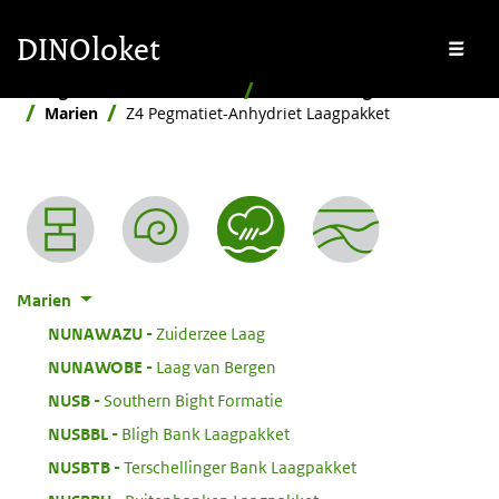
Overslaan en naar de inhoud gaan
Overslaan en naar de footer gaan
DINOloket
Me
Stratigrafische Nomenclator
Naar afzettingsmilieu
Marien
Z4 Pegmatiet-Anhydriet Laagpakket
Nomenclator menu
Marien
:
NUNAWAZU
Zuiderzee Laag
:
NUNAWOBE
Laag van Bergen
:
NUSB
Southern Bight Formatie
:
NUSBBL
Bligh Bank Laagpakket
:
NUSBTB
Terschellinger Bank Laagpakket