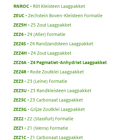
:
RNROC
Röt Kleisteen Laagpakket
:
ZEUC
Zechstein Boven-Kleisteen Formatie
:
ZEZ5H
Z5 Zout Laagpakket
:
ZEZ4
Z4 (Aller) Formatie
:
ZEZ4S
Z4 Randzandsteen Laagpakket
:
ZEZ4H
Z4 Zout Laagpakket
:
ZEZ4A
Z4 Pegmatiet-Anhydriet Laagpakket
:
ZEZ4R
Rode Zoutklei Laagpakket
:
ZEZ3
Z3 (Leine) Formatie
:
ZEZ3U
Z3 Randkleisteen Laagpakket
:
ZEZ3C
Z3 Carbonaat Laagpakket
:
ZEZ3G
Grijze Zoutklei Laagpakket
:
ZEZ2
Z2 (Stassfurt) Formatie
:
ZEZ1
Z1 (Werra) Formatie
:
ZEZ1C
Z1 Carbonaat Laagpakket