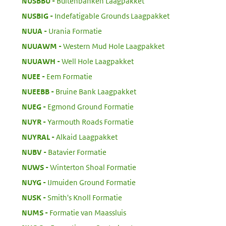
:
NUSBBU
Buitenbanken Laagpakket
:
NUSBIG
Indefatigable Grounds Laagpakket
:
NUUA
Urania Formatie
:
NUUAWM
Western Mud Hole Laagpakket
:
NUUAWH
Well Hole Laagpakket
:
NUEE
Eem Formatie
:
NUEEBB
Bruine Bank Laagpakket
:
NUEG
Egmond Ground Formatie
:
NUYR
Yarmouth Roads Formatie
:
NUYRAL
Alkaid Laagpakket
:
NUBV
Batavier Formatie
:
NUWS
Winterton Shoal Formatie
:
NUYG
IJmuiden Ground Formatie
:
NUSK
Smith's Knoll Formatie
:
NUMS
Formatie van Maassluis