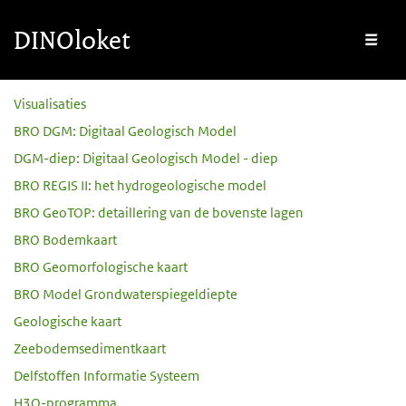
Overslaan en naar de inhoud gaan
Overslaan en naar de footer gaan
DINOloket
Me
Subnavigatie
Visualisaties
BRO DGM: Digitaal Geologisch Model
DGM-diep: Digitaal Geologisch Model - diep
BRO REGIS II: het hydrogeologische model
BRO GeoTOP: detaillering van de bovenste lagen
BRO Bodemkaart
BRO Geomorfologische kaart
BRO Model Grondwaterspiegeldiepte
Geologische kaart
Zeebodemsedimentkaart
Delfstoffen Informatie Systeem
H3O-programma