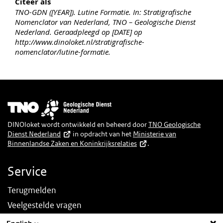
Citeer als
TNO-GDN ([YEAR]). Lutine Formatie. In: Stratigrafische
Nomenclator van Nederland, TNO – Geologische Dienst
Nederland. Geraadpleegd op [DATE] op
http://www.dinoloket.nl/stratigrafische-
nomenclator/lutine-formatie.
Afbeelding
DINOloket wordt ontwikkeld en beheerd door
TNO Geologische
Dienst Nederland
in opdracht van het
Ministerie van
Binnenlandse Zaken en Koninkrijksrelaties
.
Service
Terugmelden
Veelgestelde vragen
Nieuws