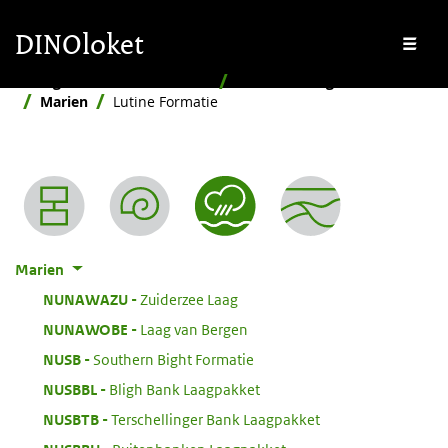
Overslaan en naar de inhoud gaan
Overslaan en naar de footer gaan
DINOloket
Me
Stratigrafische Nomenclator
Naar afzettingsmilieu
Marien
Lutine Formatie
Nomenclator menu
Marien
:
NUNAWAZU
Zuiderzee Laag
:
NUNAWOBE
Laag van Bergen
:
NUSB
Southern Bight Formatie
:
NUSBBL
Bligh Bank Laagpakket
:
NUSBTB
Terschellinger Bank Laagpakket