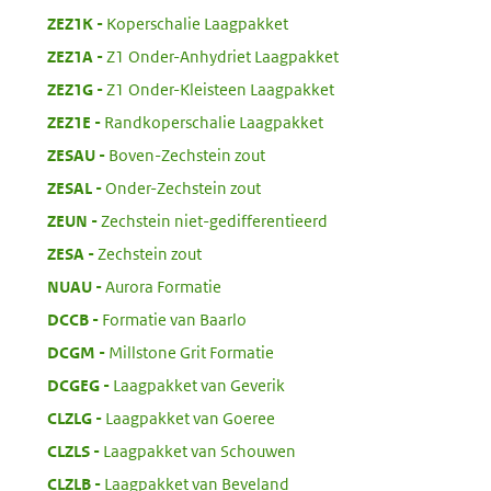
:
ZEZ1K
Koperschalie Laagpakket
:
ZEZ1A
Z1 Onder-Anhydriet Laagpakket
:
ZEZ1G
Z1 Onder-Kleisteen Laagpakket
:
ZEZ1E
Randkoperschalie Laagpakket
:
ZESAU
Boven-Zechstein zout
:
ZESAL
Onder-Zechstein zout
:
ZEUN
Zechstein niet-gedifferentieerd
:
ZESA
Zechstein zout
:
NUAU
Aurora Formatie
:
DCCB
Formatie van Baarlo
:
DCGM
Millstone Grit Formatie
:
DCGEG
Laagpakket van Geverik
:
CLZLG
Laagpakket van Goeree
:
CLZLS
Laagpakket van Schouwen
:
CLZLB
Laagpakket van Beveland