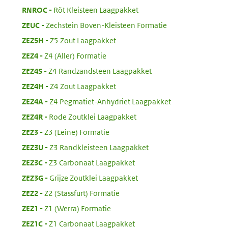
:
RNROC
Röt Kleisteen Laagpakket
:
ZEUC
Zechstein Boven-Kleisteen Formatie
:
ZEZ5H
Z5 Zout Laagpakket
:
ZEZ4
Z4 (Aller) Formatie
:
ZEZ4S
Z4 Randzandsteen Laagpakket
:
ZEZ4H
Z4 Zout Laagpakket
:
ZEZ4A
Z4 Pegmatiet-Anhydriet Laagpakket
:
ZEZ4R
Rode Zoutklei Laagpakket
:
ZEZ3
Z3 (Leine) Formatie
:
ZEZ3U
Z3 Randkleisteen Laagpakket
:
ZEZ3C
Z3 Carbonaat Laagpakket
:
ZEZ3G
Grijze Zoutklei Laagpakket
:
ZEZ2
Z2 (Stassfurt) Formatie
:
ZEZ1
Z1 (Werra) Formatie
:
ZEZ1C
Z1 Carbonaat Laagpakket