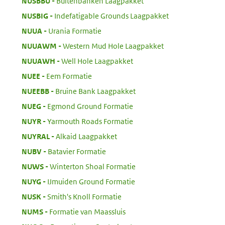
:
NUSBBU
Buitenbanken Laagpakket
:
NUSBIG
Indefatigable Grounds Laagpakket
:
NUUA
Urania Formatie
:
NUUAWM
Western Mud Hole Laagpakket
:
NUUAWH
Well Hole Laagpakket
:
NUEE
Eem Formatie
:
NUEEBB
Bruine Bank Laagpakket
:
NUEG
Egmond Ground Formatie
:
NUYR
Yarmouth Roads Formatie
:
NUYRAL
Alkaid Laagpakket
:
NUBV
Batavier Formatie
:
NUWS
Winterton Shoal Formatie
:
NUYG
IJmuiden Ground Formatie
:
NUSK
Smith's Knoll Formatie
:
NUMS
Formatie van Maassluis