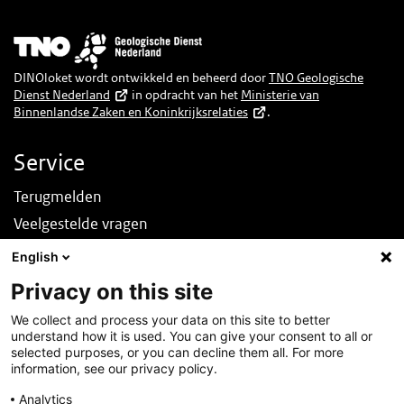
Afbeelding
DINOloket wordt ontwikkeld en beheerd door
TNO Geologische
Dienst Nederland
in opdracht van het
Ministerie van
Binnenlandse Zaken en Koninkrijksrelaties
.
Service
Terugmelden
Veelgestelde vragen
Nieuws
English
English
Privacy on this site
Over deze site
We collect and process your data on this site to better
understand how it is used. You can give your consent to all or
Over DINOloket
selected purposes, or you can decline them all. For more
Contact
information, see our privacy policy.
Disclaimer
Analytics