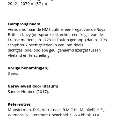
2042 - 2079 m (37 m)
Oorsprong naam
Vernoemd naar de HMS Lutine, een fregat van de Royal
Brittish Navy (oorspronkelijk echter een fregat van de
Franse mariene, in 1779 in Toulon gedoopt) dat in 1799
schipbreuk heeft geleden in een inmiddels
dichtgeslibde, ondiepe geul genaamd IJzergat tussen
Vlieland en Terschelling.
Vorige benaming(en)
Geen.
Gereviewed door (datum)
Sander Houben (2017).
Referenties
Munsterman, D.K., Verreussel, R.M.C.H., Mijnlieff, H.F.,
Witmans, N., Kerstholt-Boegehold, S. & Abbink, O.A.