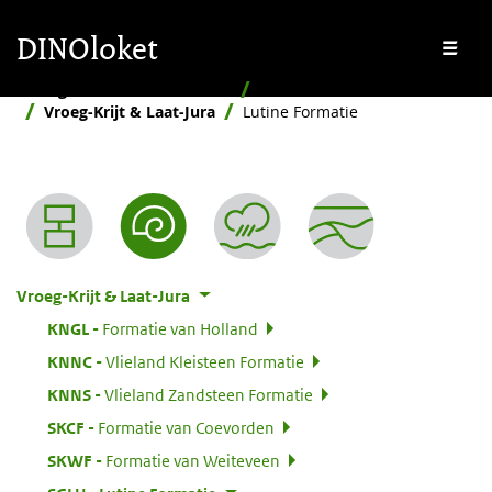
Overslaan en naar de inhoud gaan
Overslaan en naar de footer gaan
DINOloket
Me
Stratigrafische Nomenclator
Naar ouderdom
Vroeg-Krijt & Laat-Jura
Lutine Formatie
Nomenclator menu
Vroeg-Krijt & Laat-Jura
:
KNGL
Formatie van Holland
:
KNNC
Vlieland Kleisteen Formatie
:
KNNS
Vlieland Zandsteen Formatie
:
SKCF
Formatie van Coevorden
:
SKWF
Formatie van Weiteveen