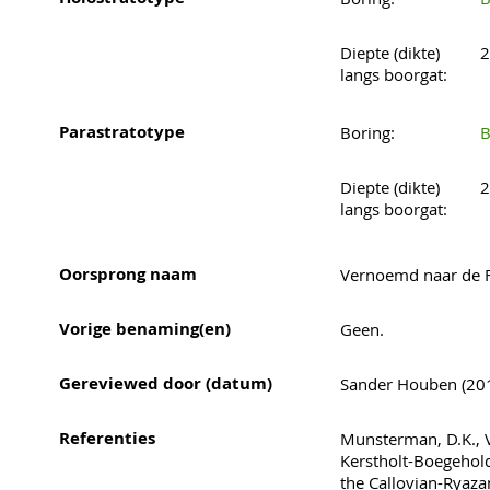
Diepte (dikte)
2
langs boorgat:
Parastratotype
Boring:
B
Diepte (dikte)
2
langs boorgat:
Oorsprong naam
Vernoemd naar de F
Vorige benaming(en)
Geen.
Gereviewed door (datum)
Sander Houben (201
Referenties
Munsterman, D.K., Ve
Kerstholt-Boegehold
the Callovian-Ryaza