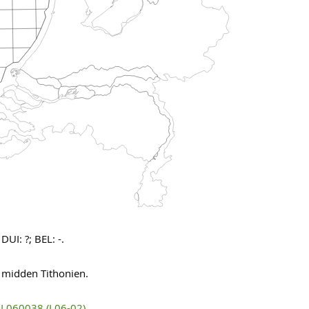
UI: ?; BEL: -.
 midden Tithonien.
L060038 (L06-02)