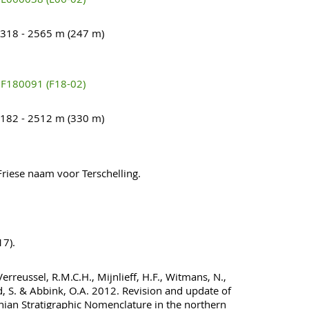
318 - 2565 m (247 m)
F180091 (F18-02)
182 - 2512 m (330 m)
riese naam voor Terschelling.
7).
rreussel, R.M.C.H., Mijnlieff, H.F., Witmans, N.,
, S. & Abbink, O.A. 2012. Revision and update of
nian Stratigraphic Nomenclature in the northern