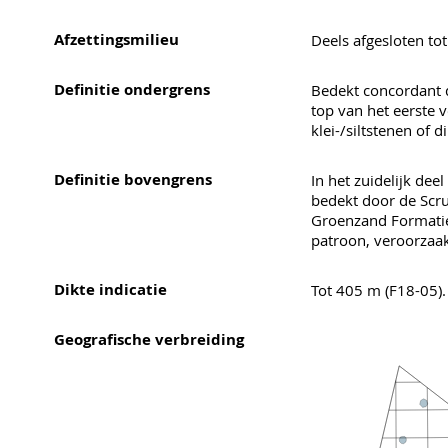
Afzettingsmilieu
Deels afgesloten to
Definitie ondergrens
Bedekt concordant d
top van het eerste 
klei-/siltstenen of 
Definitie bovengrens
In het zuidelijk dee
bedekt door de Scru
Groenzand Formatie
patroon, veroorzaak
Dikte indicatie
Tot 405 m (F18-05).
Geografische verbreiding