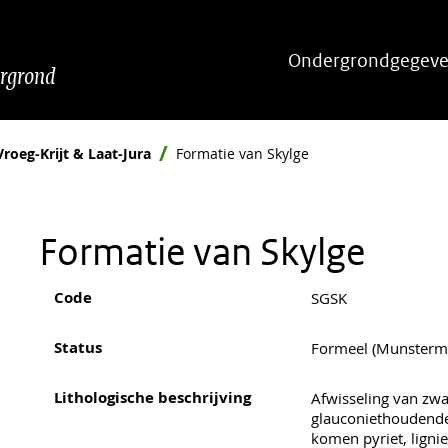
Hoofdnavigatie
Ondergrondgegeve
ergrond
Vroeg-Krijt & Laat-Jura
Formatie van Skylge
Formatie van Skylge
Code
SGSK
Status
Formeel (Munsterma
Lithologische beschrijving
Afwisseling van zwak
glauconiethoudende
komen pyriet, ligni