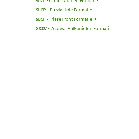
:
SLCL
Onder-Graben Formatie
:
SLCP
Puzzle Hole Formatie
:
SLCF
Friese Front Formatie
:
XXZV
Zuidwal Vulkanieten Formatie