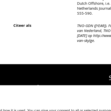
Dutch Offshore, i.e
Netherlands Journal
555-590.
Citeer als
TNO-GDN ([YEAR]). Fo
van Nederland, TNO 
[DATE] op http://www
van-skylge.
sche Dienst Nederland
in
T
inkrijksrelaties
.
V
N
E
d how it is used. You can give your consent to all or selected purpos