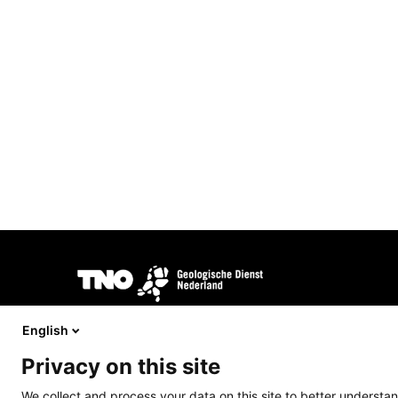
Afbeelding
DINOloket wordt ontwikkeld en beheerd door
TNO Geologi
opdracht van het
Ministerie van Binnenlandse Zaken en Kon
English
Privacy on this site
We collect and process your data on this site to better understan