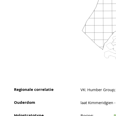
Regionale correlatie
VK: Humber Group; D
Ouderdom
laat Kimmeridgien -
Holostratotype
Boring:
B