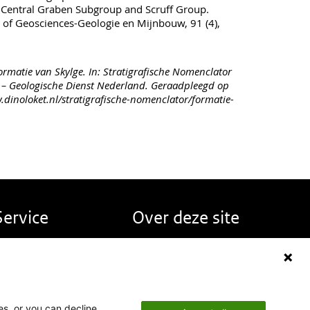
. Central Graben Subgroup and Scruff Group.
 of Geosciences-Geologie en Mijnbouw, 91 (4),
rmatie van Skylge. In: Stratigrafische Nomenclator
– Geologische Dienst Nederland. Geraadpleegd op
.dinoloket.nl/stratigrafische-nomenclator/formatie-
Service
Over deze site
erugmelden
Over DINOloket
eelgestelde vragen
Contact
ieuws
Disclaimer
nglish
Toegankelijkheid
es, or you can decline