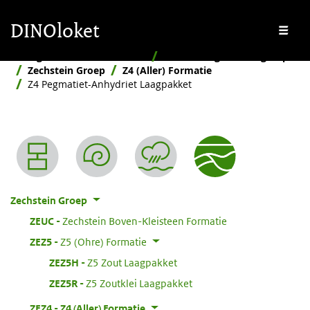
Overslaan en naar de inhoud gaan
Overslaan en naar de footer gaan
DINOloket
Me
Stratigrafische Nomenclator
Naar stratigrafische groep
Zechstein Groep
Z4 (Aller) Formatie
Z4 Pegmatiet-Anhydriet Laagpakket
Nomenclator menu
Zechstein Groep
:
ZEUC
Zechstein Boven-Kleisteen Formatie
:
ZEZ5
Z5 (Ohre) Formatie
:
ZEZ5H
Z5 Zout Laagpakket
:
ZEZ5R
Z5 Zoutklei Laagpakket
:
ZEZ4
Z4 (Aller) Formatie