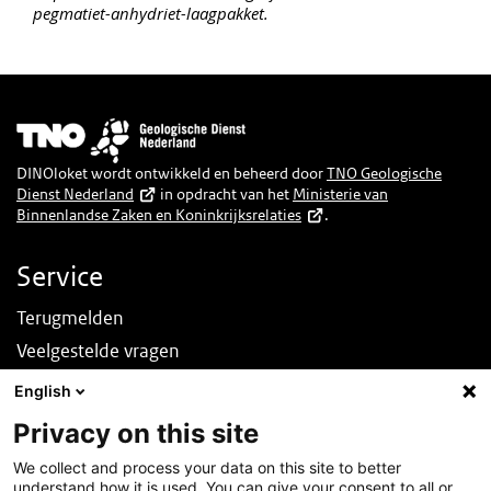
pegmatiet-anhydriet-laagpakket.
Afbeelding
DINOloket wordt ontwikkeld en beheerd door
TNO Geologische
Dienst Nederland
in opdracht van het
Ministerie van
Binnenlandse Zaken en Koninkrijksrelaties
.
Service
Terugmelden
Veelgestelde vragen
Nieuws
English
English
Privacy on this site
Over deze site
We collect and process your data on this site to better
understand how it is used. You can give your consent to all or