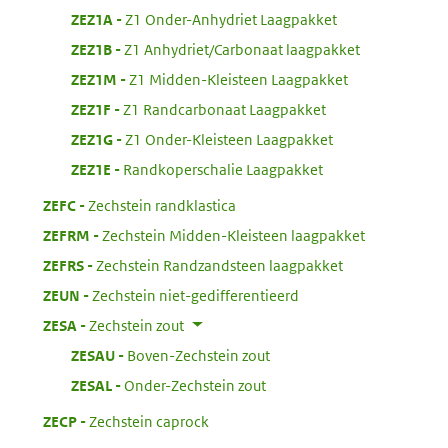
:
ZEZ1A
Z1 Onder-Anhydriet Laagpakket
:
ZEZ1B
Z1 Anhydriet/Carbonaat laagpakket
:
ZEZ1M
Z1 Midden-Kleisteen Laagpakket
:
ZEZ1F
Z1 Randcarbonaat Laagpakket
:
ZEZ1G
Z1 Onder-Kleisteen Laagpakket
:
ZEZ1E
Randkoperschalie Laagpakket
:
ZEFC
Zechstein randklastica
:
ZEFRM
Zechstein Midden-Kleisteen laagpakket
:
ZEFRS
Zechstein Randzandsteen laagpakket
:
ZEUN
Zechstein niet-gedifferentieerd
:
ZESA
Zechstein zout
:
ZESAU
Boven-Zechstein zout
:
ZESAL
Onder-Zechstein zout
:
ZECP
Zechstein caprock