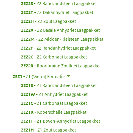
:
ZEZ2S
Z2 Randzandsteen Laagpakket
:
ZEZ2T
Z2 Dakanhydriet Laagpakket
:
ZEZ2H
Z2 Zout Laagpakket
:
ZEZ2A
Z2 Basale Anhydriet Laagpakket
:
ZEZ2M
Z2 Midden-Kleisteen Laagpakket
:
ZEZ2F
Z2 Randanhydriet Laagpakket
:
ZEZ2C
Z2 Carbonaat Laagpakket
:
ZEZ2R
Roodbruine Zoutklei Laagpakket
:
ZEZ1
Z1 (Werra) Formatie
:
ZEZ1S
Z1 Randzandsteen Laagpakket
:
ZEZ1W
Z1 Anhydriet Laagpakket
:
ZEZ1C
Z1 Carbonaat Laagpakket
:
ZEZ1K
Koperschalie Laagpakket
:
ZEZ1T
Z1 Boven-Anhydriet Laagpakket
:
ZEZ1H
Z1 Zout Laagpakket