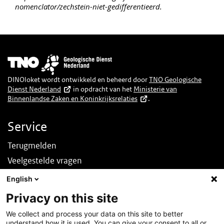
nomenclator/zechstein-niet-gedifferentieerd.
Afbeelding
DINOloket wordt ontwikkeld en beheerd door
TNO Geologische
Dienst Nederland
in opdracht van het
Ministerie van
Binnenlandse Zaken en Koninkrijksrelaties
.
Service
Terugmelden
Veelgestelde vragen
Nieuws
English
English
Privacy on this site
Over deze site
We collect and process your data on this site to better
understand how it is used. You can give your consent to all or