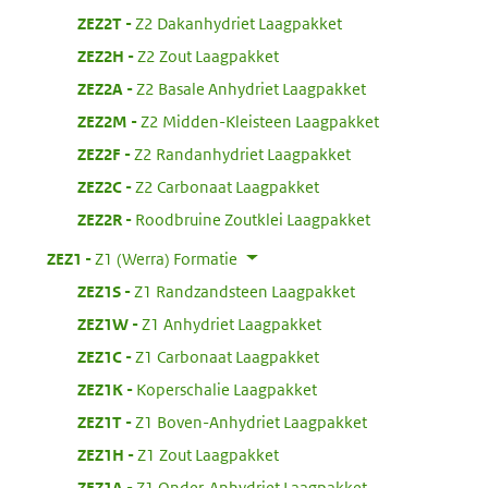
:
ZEZ2T
Z2 Dakanhydriet Laagpakket
:
ZEZ2H
Z2 Zout Laagpakket
:
ZEZ2A
Z2 Basale Anhydriet Laagpakket
:
ZEZ2M
Z2 Midden-Kleisteen Laagpakket
:
ZEZ2F
Z2 Randanhydriet Laagpakket
:
ZEZ2C
Z2 Carbonaat Laagpakket
:
ZEZ2R
Roodbruine Zoutklei Laagpakket
:
ZEZ1
Z1 (Werra) Formatie
:
ZEZ1S
Z1 Randzandsteen Laagpakket
:
ZEZ1W
Z1 Anhydriet Laagpakket
:
ZEZ1C
Z1 Carbonaat Laagpakket
:
ZEZ1K
Koperschalie Laagpakket
:
ZEZ1T
Z1 Boven-Anhydriet Laagpakket
:
ZEZ1H
Z1 Zout Laagpakket
:
ZEZ1A
Z1 Onder-Anhydriet Laagpakket