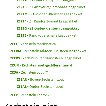
:
ZEZ1B
Z1 Anhydriet/Carbonaat laagpakket
:
ZEZ1M
Z1 Midden-Kleisteen Laagpakket
:
ZEZ1F
Z1 Randcarbonaat Laagpakket
:
ZEZ1G
Z1 Onder-Kleisteen Laagpakket
:
ZEZ1E
Randkoperschalie Laagpakket
:
ZEFC
Zechstein randklastica
:
ZEFRM
Zechstein Midden-Kleisteen laagpakket
:
ZEFRS
Zechstein Randzandsteen laagpakket
:
ZEUN
Zechstein niet-gedifferentieerd
:
ZESA
Zechstein zout
:
ZESAU
Boven-Zechstein zout
:
ZESAL
Onder-Zechstein zout
:
ZECP
Zechstein caprock