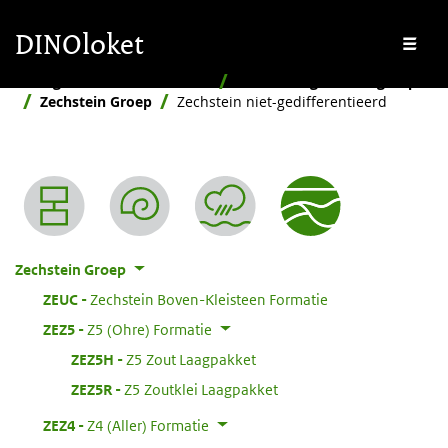
Overslaan en naar de inhoud gaan
Overslaan en naar de footer gaan
DINOloket
Me
Stratigrafische Nomenclator
Naar stratigrafische groep
Zechstein Groep
Zechstein niet-gedifferentieerd
Nomenclator menu
Zechstein Groep
:
ZEUC
Zechstein Boven-Kleisteen Formatie
:
ZEZ5
Z5 (Ohre) Formatie
:
ZEZ5H
Z5 Zout Laagpakket
:
ZEZ5R
Z5 Zoutklei Laagpakket
:
ZEZ4
Z4 (Aller) Formatie