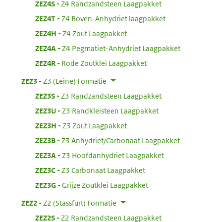
:
ZEZ4S
Z4 Randzandsteen Laagpakket
:
ZEZ4T
Z4 Boven-Anhydriet laagpakket
:
ZEZ4H
Z4 Zout Laagpakket
:
ZEZ4A
Z4 Pegmatiet-Anhydriet Laagpakket
:
ZEZ4R
Rode Zoutklei Laagpakket
:
ZEZ3
Z3 (Leine) Formatie
:
ZEZ3S
Z3 Randzandsteen Laagpakket
:
ZEZ3U
Z3 Randkleisteen Laagpakket
:
ZEZ3H
Z3 Zout Laagpakket
:
ZEZ3B
Z3 Anhydriet/Carbonaat Laagpakket
:
ZEZ3A
Z3 Hoofdanhydriet Laagpakket
:
ZEZ3C
Z3 Carbonaat Laagpakket
:
ZEZ3G
Grijze Zoutklei Laagpakket
:
ZEZ2
Z2 (Stassfurt) Formatie
:
ZEZ2S
Z2 Randzandsteen Laagpakket