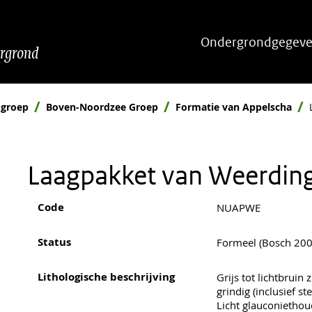
Hoofdnavigatie
Ondergrondgegeve
ergrond
 groep
Boven-Noordzee Groep
Formatie van Appelscha
Laagpakket van Weerdin
Code
NUAPWE
Status
Formeel (Bosch 200
Lithologische beschrijving
Grijs tot lichtbruin
grindig (inclusief s
Licht glauconietho