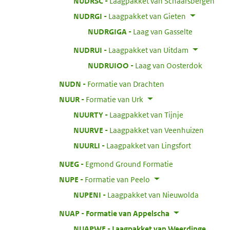
:
NUDRSC
Laagpakket van Schaarsbergen
:
NUDRGI
Laagpakket van Gieten
:
NUDRGIGA
Laag van Gasselte
:
NUDRUI
Laagpakket van Uitdam
:
NUDRUIOO
Laag van Oosterdok
:
NUDN
Formatie van Drachten
:
NUUR
Formatie van Urk
:
NUURTY
Laagpakket van Tijnje
:
NUURVE
Laagpakket van Veenhuizen
:
NUURLI
Laagpakket van Lingsfort
:
NUEG
Egmond Ground Formatie
:
NUPE
Formatie van Peelo
:
NUPENI
Laagpakket van Nieuwolda
:
NUAP
Formatie van Appelscha
:
NUAPWE
Laagpakket van Weerdinge