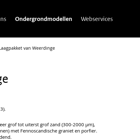
ns
Ondergrondmodellen
Webservices
Laagpakket van Weerdinge
ge
3).
 zeer grof tot uiterst grof zand (300-2000 µm),
tenen) met Fennoscandische graniet en porfier.
udend.