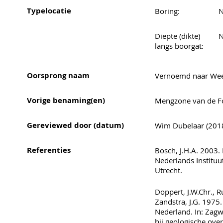
Typelocatie
Boring:
N
Diepte (dikte)
N
langs boorgat:
Oorsprong naam
Vernoemd naar Wee
Vorige benaming(en)
Mengzone van de For
Gereviewed door (datum)
Wim Dubelaar (2018)
Referenties
Bosch, J.H.A. 2003. 
Nederlands Institu
Utrecht.
Doppert, J.W.Chr., R
Zandstra, J.G. 1975.
Nederland. In: Zagwi
bij geologische ove