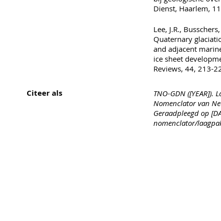
Dienst, Haarlem, 11
Lee, J.R., Busschers
Quaternary glaciatio
and adjacent marine
ice sheet developme
Reviews, 44, 213-2
Citeer als
TNO-GDN ([YEAR]). La
Nomenclator van Ned
Geraadpleegd op [DAT
nomenclator/laagpak