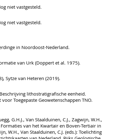
og niet vastgesteld.
og niet vastgesteld.
rdinge in Noordoost-Nederland.
matie van Urk (Doppert et al. 1975).
, Sytze van Heteren (2019).
Beschrijving lithostratigrafische eenheid.
ut voor Toegepaste Geowetenschappen TNO.
uegg, G.H.J., Van Staalduinen, C.J., Zagwijn, W.H.,
 Formaties van het Kwartair en Boven-Tertiair in
jn, W.H., Van Staalduinen, C.J. (eds.): Toelichting
rzichtskaarten van Nederland. Rijks Geologische