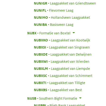
:
NUNIGR
Laagpakket van Griendtsveen
:
NUNIFL
Flevomeer Laag
:
NUNIHO
Hollandveen Laagpakket
:
NUNIBA
Basisveen Laag
:
NUBX
Formatie van Boxtel
:
NUBXKO
Laagpakket van Kootwijk
:
NUBXSI
Laagpakket van Singraven
:
NUBXDE
Laagpakket van Delwijnen
:
NUBXWI
Laagpakket van Wierden
:
NUBXLM
Laagpakket van Liempde
:
NUBXSC
Laagpakket van Schimmert
:
NUBXTI
Laagpakket van Tilligte
:
NUBXBS
Laagpakket van Best
:
NUSB
Southern Bight Formatie
:
NUSBBL
Bligh Bank Laagpakket