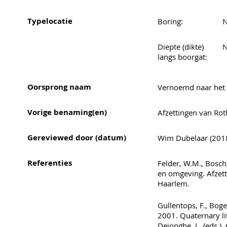
Typelocatie
Boring:
N
Diepte (dikte)
N
langs boorgat:
Oorsprong naam
Vernoemd naar het
Vorige benaming(en)
Afzettingen van Rot
Gereviewed door (datum)
Wim Dubelaar (2018)
Referenties
Felder, W.M., Bosch
en omgeving. Afzett
Haarlem.
Gullentops, F., Boge
2001. Quaternary lit
Dejonghe, L. (eds.), 