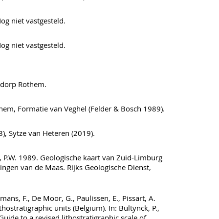
og niet vastgesteld.
og niet vastgesteld.
 dorp Rothem.
hem, Formatie van Veghel (Felder & Bosch 1989).
, Sytze van Heteren (2019).
, P.W. 1989. Geologische kaart van Zuid-Limburg
ingen van de Maas. Rijks Geologische Dienst,
mans, F., De Moor, G., Paulissen, E., Pissart, A.
hostratigraphic units (Belgium). In: Bultynck, P.,
Guide to a revised lithostratigraphic scale of