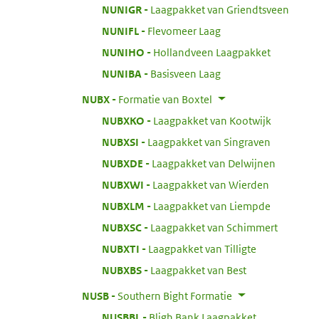
:
NUNIGR
Laagpakket van Griendtsveen
:
NUNIFL
Flevomeer Laag
:
NUNIHO
Hollandveen Laagpakket
:
NUNIBA
Basisveen Laag
:
NUBX
Formatie van Boxtel
:
NUBXKO
Laagpakket van Kootwijk
:
NUBXSI
Laagpakket van Singraven
:
NUBXDE
Laagpakket van Delwijnen
:
NUBXWI
Laagpakket van Wierden
:
NUBXLM
Laagpakket van Liempde
:
NUBXSC
Laagpakket van Schimmert
:
NUBXTI
Laagpakket van Tilligte
:
NUBXBS
Laagpakket van Best
:
NUSB
Southern Bight Formatie
:
NUSBBL
Bligh Bank Laagpakket