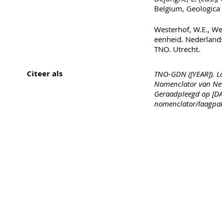
Belgium, Geologica 
Westerhof, W.E., Wee
eenheid. Nederland
TNO. Utrecht.
Citeer als
TNO-GDN ([YEAR]). La
Nomenclator van Ned
Geraadpleegd op [DAT
nomenclator/laagpa