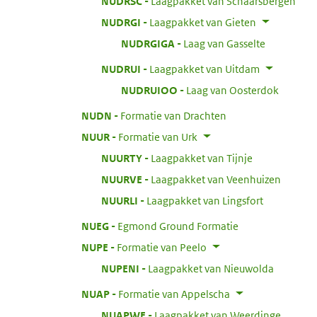
:
NUDRSC
Laagpakket van Schaarsbergen
:
NUDRGI
Laagpakket van Gieten
:
NUDRGIGA
Laag van Gasselte
:
NUDRUI
Laagpakket van Uitdam
:
NUDRUIOO
Laag van Oosterdok
:
NUDN
Formatie van Drachten
:
NUUR
Formatie van Urk
:
NUURTY
Laagpakket van Tijnje
:
NUURVE
Laagpakket van Veenhuizen
:
NUURLI
Laagpakket van Lingsfort
:
NUEG
Egmond Ground Formatie
:
NUPE
Formatie van Peelo
:
NUPENI
Laagpakket van Nieuwolda
:
NUAP
Formatie van Appelscha
:
NUAPWE
Laagpakket van Weerdinge