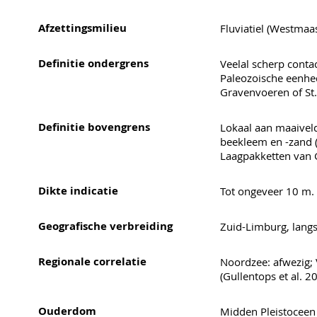
Afzettingsmilieu
Fluviatiel (Westmaas
Definitie ondergrens
Veelal scherp conta
Paleozoische eenhed
Gravenvoeren of St.
Definitie bovengrens
Lokaal aan maaiveld
beekleem en -zand (
Laagpakketten van 
Dikte indicatie
Tot ongeveer 10 m.
Geografische verbreiding
Zuid-Limburg, lang
Regionale correlatie
Noordzee: afwezig; 
(Gullentops et al. 2
Ouderdom
Midden Pleistoceen 