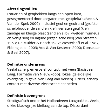
Afzettingsmilieu
Estuarien of getijbekken langs een open kust,
gesegmenteerd door zeegaten met getijdelta’s (Beets &
Van der Spek 2000), inclusief geul en geulrand (grofste
schelphoudende zand en klei), verlaten geul (klei),
zandige en kleiige plaat (zand en slib), kwelder (humeus
en venig slib) en lagune (organische klei) (Van Straaten
1963; De Mulder & Bosch 1982; Westerhoff et al. 1987;
Ebbing et al. 2003; Vos & Van Kesteren 2000; Donselaar
& Geel 2007).
Definitie ondergrens
Veelal scherp en erosief contact met veen (Basisveen
Laag, Formatie van Nieuwkoop), lokaal geleidelijke
overgang (in geval van Laag van Velsen). Elders, scherp
contact met diverse Pleistocene eenheden.
Definitie bovengrens
Stratigrafisch onder het Hollandveen Laagpakket. Veelal,
dikke blauwgrijze kleilaag aan de top. Discordant