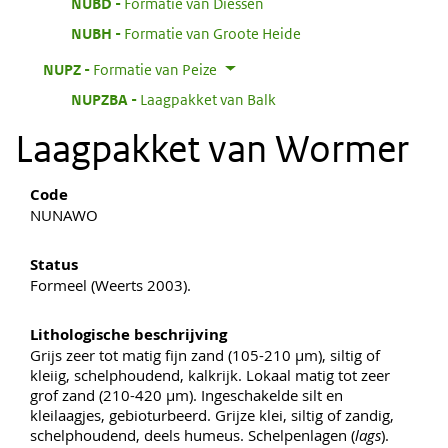
:
NUBD
Formatie van Diessen
:
NUBH
Formatie van Groote Heide
:
NUPZ
Formatie van Peize
:
NUPZBA
Laagpakket van Balk
Laagpakket van Wormer
Code
NUNAWO
Status
Formeel (Weerts 2003).
Lithologische beschrijving
Grijs zeer tot matig fijn zand (105-210 µm), siltig of
kleiig, schelphoudend, kalkrijk. Lokaal matig tot zeer
grof zand (210-420 µm). Ingeschakelde silt en
kleilaagjes, gebioturbeerd. Grijze klei, siltig of zandig,
schelphoudend, deels humeus. Schelpenlagen (
lags
).