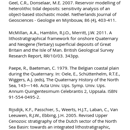
Geel, C.R., Donselaar, M.E. 2007. Reservoir modelling of
heterolithic tidal deposits: sensitivity analysis of an
object-based stochastic model. Netherlands Journal of
Geosciences - Geologie en Mijnbouw, 86 (4), 403-411.
McMillan, A.A., Hamblin, R.J.O., Merritt, J.W. 2011. A
lithostratigraphical framework for onshore Quaternary
and Neogene (Tertiary) superficial deposits of Great
Britain and the Isle of Man. British Geological Survey
Research Report, RR/10/03. 343pp.
Paepe, R., Baeteman, C. 1979. The Belgian coastal plain
during the Quaternary. In: Oele, E., Schüttenhelm, R.T.E.,
Wiggers, A.J. (eds), The Quaternary History of the North
Sea, 143—146. Acta Univ. Ups. Symp. Univ. Ups.
Annum Quingentesimum Celebrantis 2, Uppsala. ISBN
91-554-0495-2.
Rijsdijk, K.F., Passchier, S., Weerts, H.J.T., Laban, C., Van
Leeuwen, R.J.W., Ebbing, J.H. 2005. Revised Upper
Cenozoic stratigraphy of the Dutch sector of the North
Sea Basin: towards an integrated lithostratigraphic,