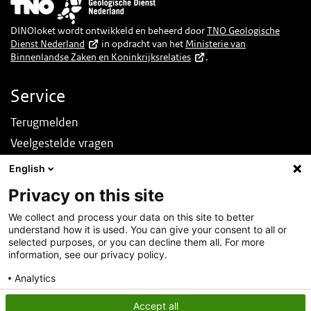
Afbeelding
DINOloket wordt ontwikkeld en beheerd door
TNO Geologische
Dienst Nederland
in opdracht van het
Ministerie van
Binnenlandse Zaken en Koninkrijksrelaties
.
Service
Terugmelden
Veelgestelde vragen
Nieuws
English
English
Privacy on this site
Over deze site
We collect and process your data on this site to better
understand how it is used. You can give your consent to all or
Over DINOloket
selected purposes, or you can decline them all. For more
Contact
information, see our privacy policy.
Disclaimer
Analytics
Toegankelijkheid
Consent details
Privacy policy
Accept all