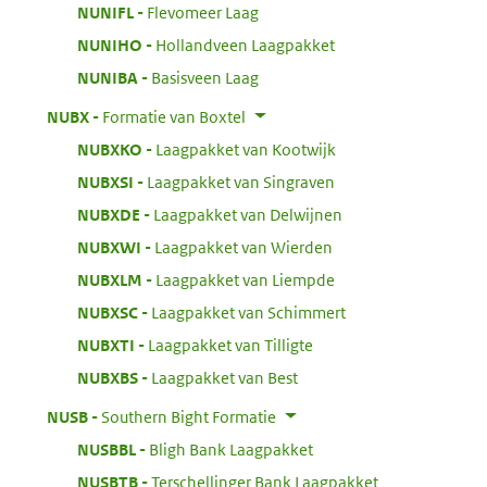
:
NUNIFL
Flevomeer Laag
:
NUNIHO
Hollandveen Laagpakket
:
NUNIBA
Basisveen Laag
:
NUBX
Formatie van Boxtel
:
NUBXKO
Laagpakket van Kootwijk
:
NUBXSI
Laagpakket van Singraven
:
NUBXDE
Laagpakket van Delwijnen
:
NUBXWI
Laagpakket van Wierden
:
NUBXLM
Laagpakket van Liempde
:
NUBXSC
Laagpakket van Schimmert
:
NUBXTI
Laagpakket van Tilligte
:
NUBXBS
Laagpakket van Best
:
NUSB
Southern Bight Formatie
:
NUSBBL
Bligh Bank Laagpakket
:
NUSBTB
Terschellinger Bank Laagpakket