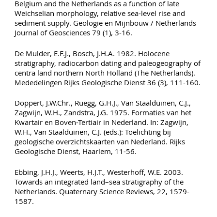
Belgium and the Netherlands as a function of late
Weichselian morphology, relative sea-level rise and
sediment supply. Geologie en Mijnbouw / Netherlands
Journal of Geosciences 79 (1), 3-16.
De Mulder, E.F.J., Bosch, J.H.A. 1982. Holocene
stratigraphy, radiocarbon dating and paleogeography of
centra land northern North Holland (The Netherlands).
Mededelingen Rijks Geologische Dienst 36 (3), 111-160.
Doppert, J.W.Chr., Ruegg, G.H.J., Van Staalduinen, C.J.,
Zagwijn, W.H., Zandstra, J.G. 1975. Formaties van het
Kwartair en Boven-Tertiair in Nederland. In: Zagwijn,
W.H., Van Staalduinen, C.J. (eds.): Toelichting bij
geologische overzichtskaarten van Nederland. Rijks
Geologische Dienst, Haarlem, 11-56.
Ebbing, J.H.J., Weerts, H.J.T., Westerhoff, W.E. 2003.
Towards an integrated land–sea stratigraphy of the
Netherlands. Quaternary Science Reviews, 22, 1579-
1587.