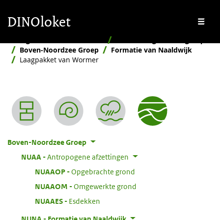
Overslaan en naar de inhoud gaan
Overslaan en naar de footer gaan
DINOloket
Me
Stratigrafische Nomenclator
Naar stratigrafische groep
Boven-Noordzee Groep
Formatie van Naaldwijk
Laagpakket van Wormer
Nomenclator menu
Boven-Noordzee Groep
:
NUAA
Antropogene afzettingen
:
NUAAOP
Opgebrachte grond
:
NUAAOM
Omgewerkte grond
:
NUAAES
Esdekken
:
NUNA
Formatie van Naaldwijk