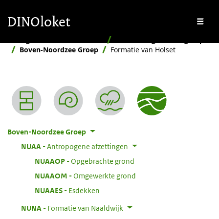
Overslaan en naar de inhoud gaan
Overslaan en naar de footer gaan
DINOloket
Me
Stratigrafische Nomenclator
Naar stratigrafische groep
Boven-Noordzee Groep
Formatie van Holset
Nomenclator menu
Boven-Noordzee Groep
:
NUAA
Antropogene afzettingen
:
NUAAOP
Opgebrachte grond
:
NUAAOM
Omgewerkte grond
:
NUAAES
Esdekken
:
NUNA
Formatie van Naaldwijk