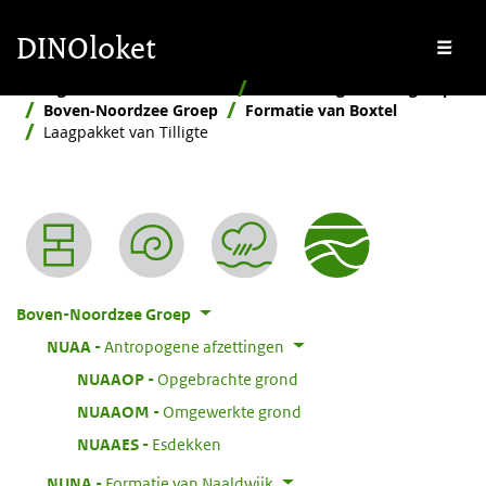
Overslaan en naar de inhoud gaan
Overslaan en naar de footer gaan
DINOloket
Me
Stratigrafische Nomenclator
Naar stratigrafische groep
Boven-Noordzee Groep
Formatie van Boxtel
Laagpakket van Tilligte
Nomenclator menu
Boven-Noordzee Groep
:
NUAA
Antropogene afzettingen
:
NUAAOP
Opgebrachte grond
:
NUAAOM
Omgewerkte grond
:
NUAAES
Esdekken
:
NUNA
Formatie van Naaldwijk