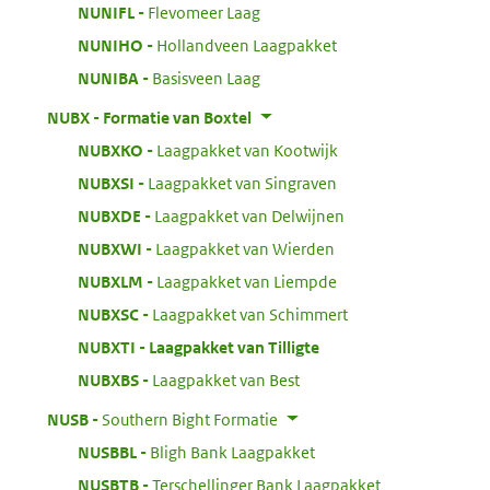
:
NUNIFL
Flevomeer Laag
:
NUNIHO
Hollandveen Laagpakket
:
NUNIBA
Basisveen Laag
:
NUBX
Formatie van Boxtel
:
NUBXKO
Laagpakket van Kootwijk
:
NUBXSI
Laagpakket van Singraven
:
NUBXDE
Laagpakket van Delwijnen
:
NUBXWI
Laagpakket van Wierden
:
NUBXLM
Laagpakket van Liempde
:
NUBXSC
Laagpakket van Schimmert
:
NUBXTI
Laagpakket van Tilligte
:
NUBXBS
Laagpakket van Best
:
NUSB
Southern Bight Formatie
:
NUSBBL
Bligh Bank Laagpakket
:
NUSBTB
Terschellinger Bank Laagpakket