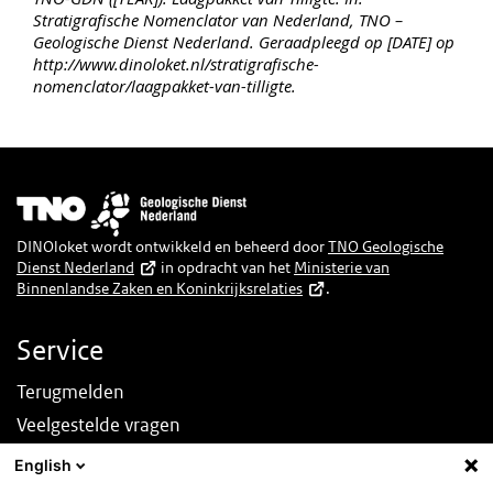
Stratigrafische Nomenclator van Nederland, TNO –
Geologische Dienst Nederland. Geraadpleegd op [DATE] op
http://www.dinoloket.nl/stratigrafische-
nomenclator/laagpakket-van-tilligte.
Afbeelding
DINOloket wordt ontwikkeld en beheerd door
TNO Geologische
Dienst Nederland
in opdracht van het
Ministerie van
Binnenlandse Zaken en Koninkrijksrelaties
.
Service
Terugmelden
Veelgestelde vragen
Nieuws
English
English