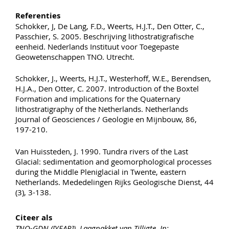
Referenties
Schokker, J, De Lang, F.D., Weerts, H.J.T., Den Otter, C.,
Passchier, S. 2005. Beschrijving lithostratigrafische
eenheid. Nederlands Instituut voor Toegepaste
Geowetenschappen TNO. Utrecht.
Schokker, J., Weerts, H.J.T., Westerhoff, W.E., Berendsen,
H.J.A., Den Otter, C. 2007. Introduction of the Boxtel
Formation and implications for the Quaternary
lithostratigraphy of the Netherlands. Netherlands
Journal of Geosciences / Geologie en Mijnbouw, 86,
197-210.
Van Huissteden, J. 1990. Tundra rivers of the Last
Glacial: sedimentation and geomorphological processes
during the Middle Pleniglacial in Twente, eastern
Netherlands. Mededelingen Rijks Geologische Dienst, 44
(3), 3-138.
Citeer als
TNO-GDN ([YEAR]). Laagpakket van Tilligte. In: