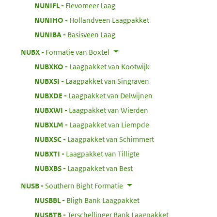
:
NUNIFL
Flevomeer Laag
:
NUNIHO
Hollandveen Laagpakket
:
NUNIBA
Basisveen Laag
:
NUBX
Formatie van Boxtel
:
NUBXKO
Laagpakket van Kootwijk
:
NUBXSI
Laagpakket van Singraven
:
NUBXDE
Laagpakket van Delwijnen
:
NUBXWI
Laagpakket van Wierden
:
NUBXLM
Laagpakket van Liempde
:
NUBXSC
Laagpakket van Schimmert
:
NUBXTI
Laagpakket van Tilligte
:
NUBXBS
Laagpakket van Best
:
NUSB
Southern Bight Formatie
:
NUSBBL
Bligh Bank Laagpakket
:
NUSBTB
Terschellinger Bank Laagpakket