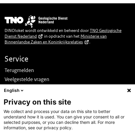
Afbeelding
DINOloket wordt ontwikkeld en beheerd door
TNO Geologische
Dienst Nederland
in opdracht van het
Ministerie van
Binnenlandse Zaken en Koninkrijksrelaties
.
Service
Terugmelden
Veelgestelde vragen
Nieuws
English
English
Privacy on this site
Over deze site
We collect and process your data on this site to better
understand how it is used. You can give your consent to all or
Over DINOloket
selected purposes, or you can decline them all. For more
Contact
information, see our privacy policy.