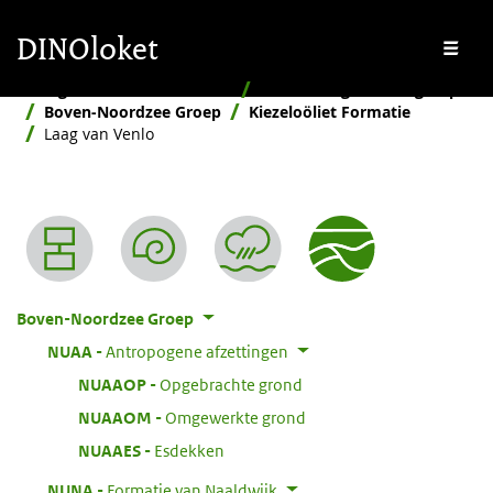
Overslaan en naar de inhoud gaan
Overslaan en naar de footer gaan
DINOloket
Me
Stratigrafische Nomenclator
Naar stratigrafische groep
Boven-Noordzee Groep
Kiezeloöliet Formatie
Laag van Venlo
Nomenclator menu
Boven-Noordzee Groep
:
NUAA
Antropogene afzettingen
:
NUAAOP
Opgebrachte grond
:
NUAAOM
Omgewerkte grond
:
NUAAES
Esdekken
:
NUNA
Formatie van Naaldwijk