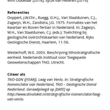
Wim Dubelaar (2018), Sytze van Heteren (2019).
Referenties
Doppert, J.W.Chr., Ruegg, G.H.J., Van Staalduinen, C.J.,
Zagwijn, W.H., Zandstra, J.G. 1975. Formaties van het
Kwartair en Boven-Tertiair in Nederland. In: Zagwijn,
W.H., Van Staalduinen, C.J. (eds.): Toelichting bij
geologische overzichtskaarten van Nederland. Rijks
Geologische Dienst, Haarlem, 11-56.
Westerhoff, W.E. 2003. Beschrijving lithostratigrafische
eenheid. Nederlands Instituut voor Toegepaste
Geowetenschappen TNO. Utrecht.
Citeer als
TNO-GDN ([YEAR]). Laag van Venlo. In: Stratigrafische
Nomenclator van Nederland, TNO – Geologische Dienst
Nederland. Geraadpleegd op [DATE] op
http://www.dinoloket.nl/stratigrafische-nomenclator/laag-
van-venlo.