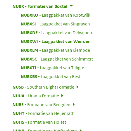
:
NUBX
Formatie van Boxtel
:
NUBXKO
Laagpakket van Kootwijk
:
NUBXSI
Laagpakket van Singraven
:
NUBXDE
Laagpakket van Delwijnen
:
NUBXWI
Laagpakket van Wierden
:
NUBXLM
Laagpakket van Liempde
:
NUBXSC
Laagpakket van Schimmert
:
NUBXTI
Laagpakket van Tilligte
:
NUBXBS
Laagpakket van Best
:
NUSB
Southern Bight Formatie
:
NUUA
Urania Formatie
:
NUBE
Formatie van Beegden
:
NUHT
Formatie van Heijenrath
:
NUHS
Formatie van Holset
:
NUKR
Formatie van Kreftenheye