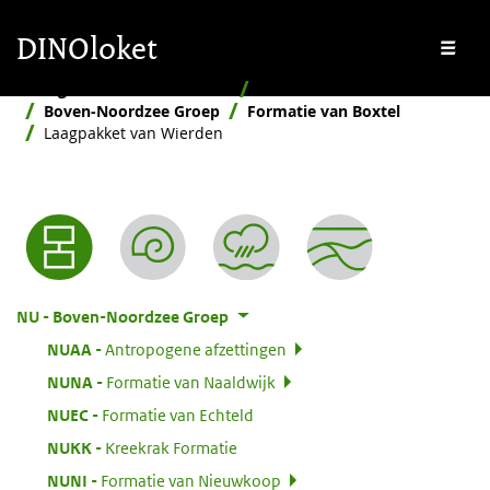
Overslaan en naar de inhoud gaan
Overslaan en naar de footer gaan
DINOloket
Me
Stratigrafische Nomenclator
Hiërarchisch
Boven-Noordzee Groep
Formatie van Boxtel
Laagpakket van Wierden
Nomenclator menu
:
NU
Boven-Noordzee Groep
:
NUAA
Antropogene afzettingen
:
NUNA
Formatie van Naaldwijk
:
NUEC
Formatie van Echteld
:
NUKK
Kreekrak Formatie
:
NUNI
Formatie van Nieuwkoop