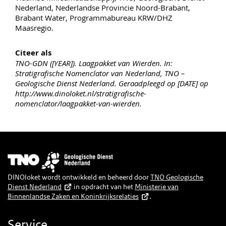
Nederland, Nederlandse Provincie Noord-Brabant,
Brabant Water, Programmabureau KRW/DHZ
Maasregio.
Citeer als
TNO-GDN ([YEAR]). Laagpakket van Wierden. In:
Stratigrafische Nomenclator van Nederland, TNO –
Geologische Dienst Nederland. Geraadpleegd op [DATE] op
http://www.dinoloket.nl/stratigrafische-
nomenclator/laagpakket-van-wierden.
Afbeelding
DINOloket wordt ontwikkeld en beheerd door
TNO Geologische
Dienst Nederland
in opdracht van het
Ministerie van
Binnenlandse Zaken en Koninkrijksrelaties
.
Service