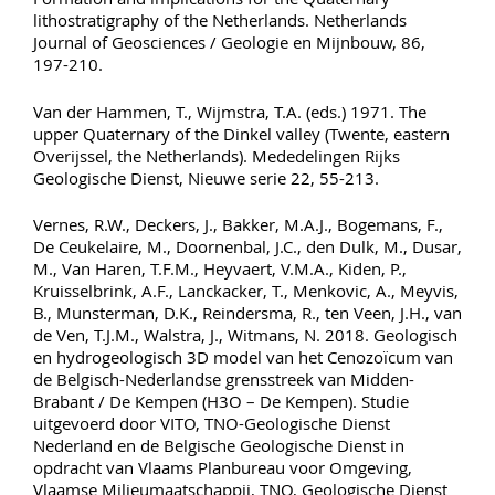
lithostratigraphy of the Netherlands. Netherlands
Journal of Geosciences / Geologie en Mijnbouw, 86,
197-210.
Van der Hammen, T., Wijmstra, T.A. (eds.) 1971. The
upper Quaternary of the Dinkel valley (Twente, eastern
Overijssel, the Netherlands). Mededelingen Rijks
Geologische Dienst, Nieuwe serie 22, 55-213.
Vernes, R.W., Deckers, J., Bakker, M.A.J., Bogemans, F.,
De Ceukelaire, M., Doornenbal, J.C., den Dulk, M., Dusar,
M., Van Haren, T.F.M., Heyvaert, V.M.A., Kiden, P.,
Kruisselbrink, A.F., Lanckacker, T., Menkovic, A., Meyvis,
B., Munsterman, D.K., Reindersma, R., ten Veen, J.H., van
de Ven, T.J.M., Walstra, J., Witmans, N. 2018. Geologisch
en hydrogeologisch 3D model van het Cenozoïcum van
de Belgisch-Nederlandse grensstreek van Midden-
Brabant / De Kempen (H3O – De Kempen). Studie
uitgevoerd door VITO, TNO-Geologische Dienst
Nederland en de Belgische Geologische Dienst in
opdracht van Vlaams Planbureau voor Omgeving,
Vlaamse Milieumaatschappij, TNO, Geologische Dienst