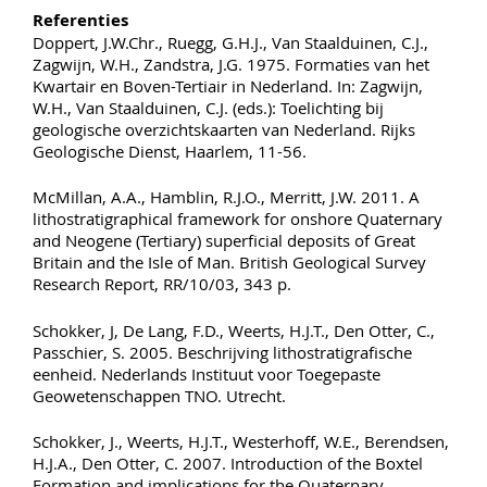
Referenties
Doppert, J.W.Chr., Ruegg, G.H.J., Van Staalduinen, C.J.,
Zagwijn, W.H., Zandstra, J.G. 1975. Formaties van het
Kwartair en Boven-Tertiair in Nederland. In: Zagwijn,
W.H., Van Staalduinen, C.J. (eds.): Toelichting bij
geologische overzichtskaarten van Nederland. Rijks
Geologische Dienst, Haarlem, 11-56.
McMillan, A.A., Hamblin, R.J.O., Merritt, J.W. 2011. A
lithostratigraphical framework for onshore Quaternary
and Neogene (Tertiary) superficial deposits of Great
Britain and the Isle of Man. British Geological Survey
Research Report, RR/10/03, 343 p.
Schokker, J, De Lang, F.D., Weerts, H.J.T., Den Otter, C.,
Passchier, S. 2005. Beschrijving lithostratigrafische
eenheid. Nederlands Instituut voor Toegepaste
Geowetenschappen TNO. Utrecht.
Schokker, J., Weerts, H.J.T., Westerhoff, W.E., Berendsen,
H.J.A., Den Otter, C. 2007. Introduction of the Boxtel
Formation and implications for the Quaternary