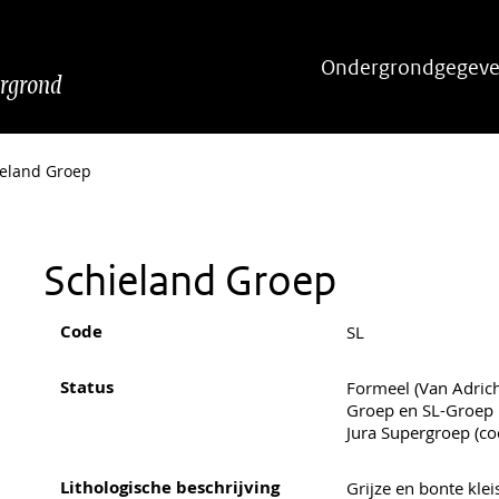
Hoofdnavigatie
Ondergrondgegeve
ergrond
ieland Groep
Schieland Groep
Code
SL
Status
Formeel (Van Adric
Groep en SL-Groep
Jura Supergroep (co
Lithologische beschrijving
Grijze en bonte klei