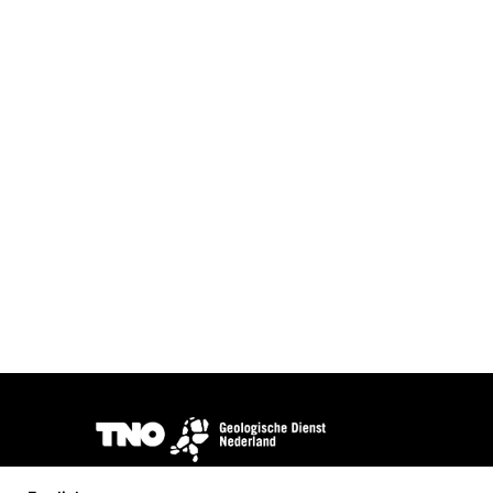
Afbeelding
DINOloket wordt ontwikkeld en beheerd door
TNO Geologi