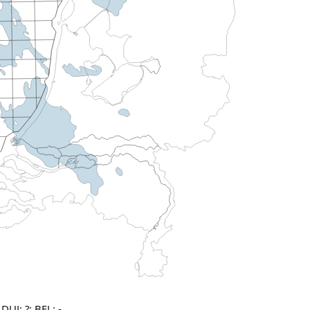
UI: ?; BEL: -.