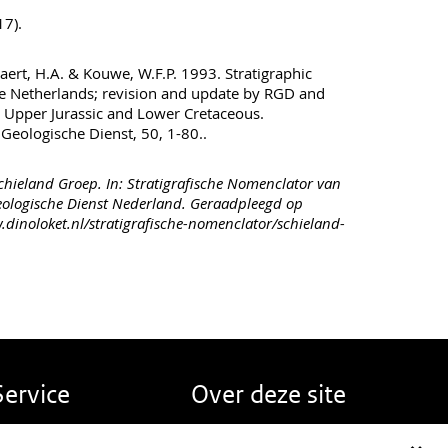
7).
rt, H.A. & Kouwe, W.F.P. 1993. Stratigraphic
e Netherlands; revision and update by RGD and
 Upper Jurassic and Lower Cretaceous.
Geologische Dienst, 50, 1-80..
hieland Groep. In: Stratigrafische Nomenclator van
ologische Dienst Nederland. Geraadpleegd op
.dinoloket.nl/stratigrafische-nomenclator/schieland-
Service
Over deze site
erugmelden
Over DINOloket