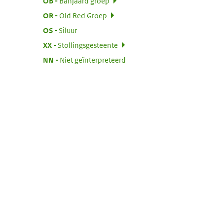
:
OB
Banjaard groep
:
OR
Old Red Groep
:
OS
Siluur
:
XX
Stollingsgesteente
:
NN
Niet geïnterpreteerd