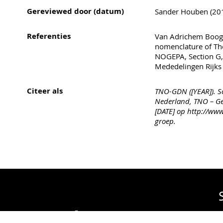
Gereviewed door (datum)
Sander Houben (201
Referenties
Van Adrichem Boogae
nomenclature of Th
NOGEPA, Section G,
Mededelingen Rijks 
Citeer als
TNO-GDN ([YEAR]). Sc
Nederland, TNO – Ge
[DATE] op http://www
groep.
sche Dienst Nederland
in
T