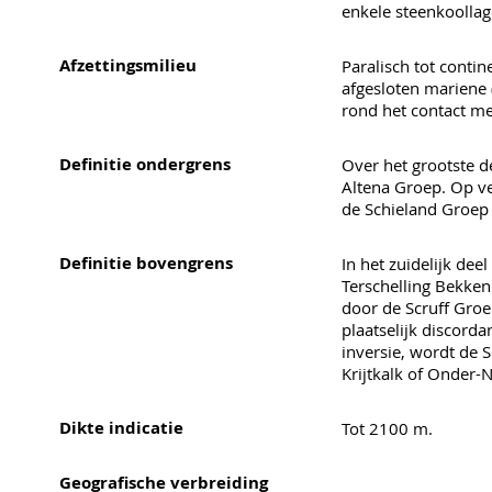
enkele steenkoollag
Afzettingsmilieu
Paralisch tot contin
afgesloten mariene 
rond het contact m
Definitie ondergrens
Over het grootste d
Altena Groep. Op v
de Schieland Groep 
Definitie bovengrens
In het zuidelijk dee
Terschelling Bekke
door de Scruff Groe
plaatselijk discord
inversie, wordt de 
Krijtkalk of Onder-
Dikte indicatie
Tot 2100 m.
Geografische verbreiding