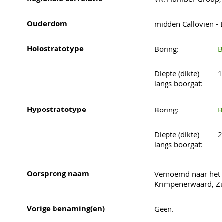
Ouderdom
midden Callovien -
Holostratotype
Boring:
B
Diepte (dikte)
1
langs boorgat:
Hypostratotype
Boring:
B
Diepte (dikte)
2
langs boorgat:
Oorsprong naam
Vernoemd naar het
Krimpenerwaard, Zu
Vorige benaming(en)
Geen.