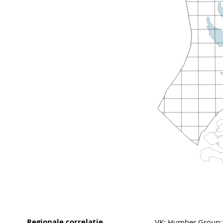
Regionale correlatie
VK: Humber Group; D