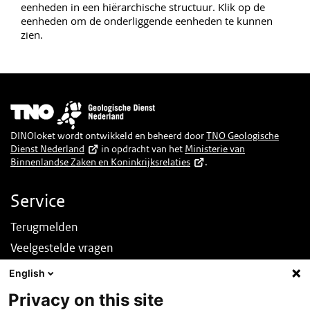
eenheden in een hiërarchische structuur. Klik op de
eenheden om de onderliggende eenheden te kunnen
zien.
Afbeelding
DINOloket wordt ontwikkeld en beheerd door
TNO Geologische
Dienst Nederland
in opdracht van het
Ministerie van
Binnenlandse Zaken en Koninkrijksrelaties
.
Service
Terugmelden
Veelgestelde vragen
Nieuws
English
English
Privacy on this site