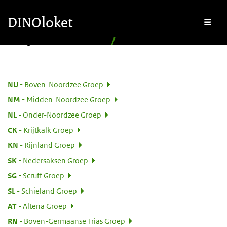
Overslaan en naar de inhoud gaan
Overslaan en naar de footer gaan
DINOloket
Me
Stratigrafische Nomenclator
Hiërarchisch
Nomenclator menu
:
NU
Boven-Noordzee Groep
:
NM
Midden-Noordzee Groep
:
NL
Onder-Noordzee Groep
:
CK
Krijtkalk Groep
:
KN
Rijnland Groep
:
SK
Nedersaksen Groep
:
SG
Scruff Groep
:
SL
Schieland Groep
:
AT
Altena Groep
:
RN
Boven-Germaanse Trias Groep