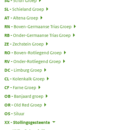
:
SG
Scruff Groep
:
SL
Schieland Groep
:
AT
Altena Groep
:
RN
Boven-Germaanse Trias Groep
:
RB
Onder-Germaanse Trias Groep
:
ZE
Zechstein Groep
:
RO
Boven-Rotliegend Groep
:
RV
Onder-Rotliegend Groep
:
DC
Limburg Groep
:
CL
Kolenkalk Groep
:
CF
Farne Groep
:
OB
Banjaard groep
:
OR
Old Red Groep
:
OS
Siluur
:
XX
Stollingsgesteente