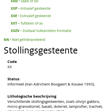
:
XXD
Dyke of sill
:
XXP
Intrusief gesteente
:
XXE
Extrusief gesteente
:
XXT
Tufsteen of as
:
XXZV
Zuidwal Vulkanieten Formatie
:
NN
Niet geïnterpreteerd
Stollingsgesteente
Code
XX
Status
Informeel (Van Adrichem Boogaert & Kouwe 1993).
Lithologische beschrijving
Verschillende stollingsgesteenten, zoals olivijn gabbro,
micro-granodioriet, basalt, doleriet, lamprofier, trachiet,