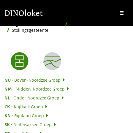
Overslaan en naar de inhoud gaan
Overslaan en naar de footer gaan
DINOloket
Me
Stratigrafische Nomenclator
Hiërarchisch
Stollingsgesteente
Nomenclator menu
:
NU
Boven-Noordzee Groep
:
NM
Midden-Noordzee Groep
:
NL
Onder-Noordzee Groep
:
CK
Krijtkalk Groep
:
KN
Rijnland Groep
:
SK
Nedersaksen Groep