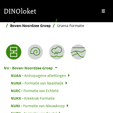
Overslaan en naar de inhoud gaan
Overslaan en naar de footer gaan
DINOloket
Me
Stratigrafische Nomenclator
Hiërarchisch
Boven-Noordzee Groep
Urania Formatie
Nomenclator menu
:
NU
Boven-Noordzee Groep
:
NUAA
Antropogene afzettingen
:
NUNA
Formatie van Naaldwijk
:
NUEC
Formatie van Echteld
:
NUKK
Kreekrak Formatie
:
NUNI
Formatie van Nieuwkoop