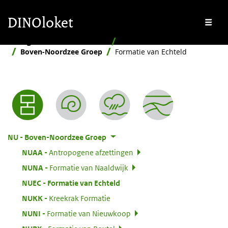
Overslaan en naar de inhoud gaan
Overslaan en naar de footer gaan
DINOloket
Me
Stratigrafische Nomenclator
Hiërarchisch
Boven-Noordzee Groep
Formatie van Echteld
Nomenclator menu
:
NU
Boven-Noordzee Groep
:
NUAA
Antropogene afzettingen
:
NUNA
Formatie van Naaldwijk
:
NUEC
Formatie van Echteld
:
NUKK
Kreekrak Formatie
:
NUNI
Formatie van Nieuwkoop