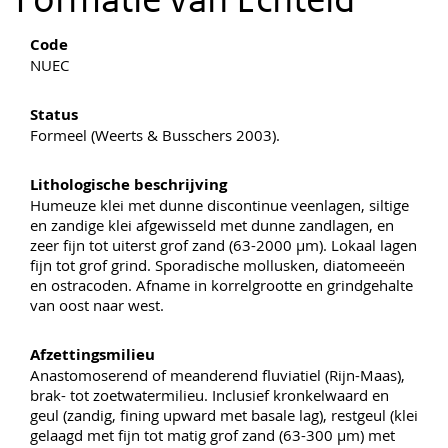
Code
NUEC
Status
Formeel (Weerts & Busschers 2003).
Lithologische beschrijving
Humeuze klei met dunne discontinue veenlagen, siltige
en zandige klei afgewisseld met dunne zandlagen, en
zeer fijn tot uiterst grof zand (63-2000 µm). Lokaal lagen
fijn tot grof grind. Sporadische mollusken, diatomeeën
en ostracoden. Afname in korrelgrootte en grindgehalte
van oost naar west.
Afzettingsmilieu
Anastomoserend of meanderend fluviatiel (Rijn-Maas),
brak- tot zoetwatermilieu. Inclusief kronkelwaard en
geul (zandig, fining upward met basale lag), restgeul (klei
gelaagd met fijn tot matig grof zand (63-300 µm) met