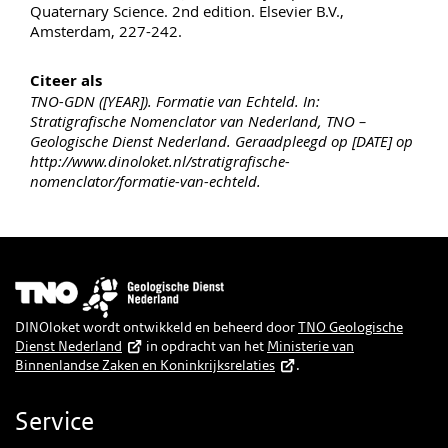
Quaternary Science. 2nd edition. Elsevier B.V.,
Amsterdam, 227-242.
Citeer als
TNO-GDN ([YEAR]). Formatie van Echteld. In:
Stratigrafische Nomenclator van Nederland, TNO –
Geologische Dienst Nederland. Geraadpleegd op [DATE] op
http://www.dinoloket.nl/stratigrafische-
nomenclator/formatie-van-echteld.
Afbeelding
DINOloket wordt ontwikkeld en beheerd door
TNO Geologische
Dienst Nederland
in opdracht van het
Ministerie van
Binnenlandse Zaken en Koninkrijksrelaties
.
Service