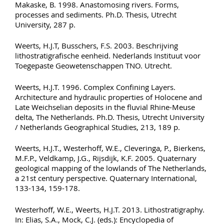
Makaske, B. 1998. Anastomosing rivers. Forms,
processes and sediments. Ph.D. Thesis, Utrecht
University, 287 p.
Weerts, H.J.T, Busschers, F.S. 2003. Beschrijving
lithostratigrafische eenheid. Nederlands Instituut voor
Toegepaste Geowetenschappen TNO. Utrecht.
Weerts, H.J.T. 1996. Complex Confining Layers.
Architecture and hydraulic properties of Holocene and
Late Weichselian deposits in the fluvial Rhine-Meuse
delta, The Netherlands. Ph.D. Thesis, Utrecht University
/ Netherlands Geographical Studies, 213, 189 p.
Weerts, H.J.T., Westerhoff, W.E., Cleveringa, P., Bierkens,
M.F.P., Veldkamp, J.G., Rijsdijk, K.F. 2005. Quaternary
geological mapping of the lowlands of The Netherlands,
a 21st century perspective. Quaternary International,
133-134, 159-178.
Westerhoff, W.E., Weerts, H.J.T. 2013. Lithostratigraphy.
In: Elias, S.A., Mock, C.J. (eds.): Encyclopedia of