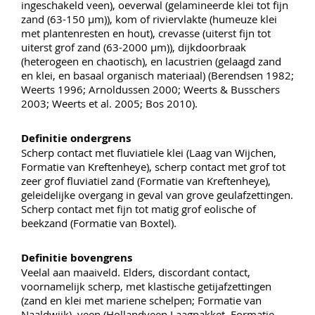
ingeschakeld veen), oeverwal (gelamineerde klei tot fijn
zand (63-150 µm)), kom of riviervlakte (humeuze klei
met plantenresten en hout), crevasse (uiterst fijn tot
uiterst grof zand (63-2000 µm)), dijkdoorbraak
(heterogeen en chaotisch), en lacustrien (gelaagd zand
en klei, en basaal organisch materiaal) (Berendsen 1982;
Weerts 1996; Arnoldussen 2000; Weerts & Busschers
2003; Weerts et al. 2005; Bos 2010).
Definitie ondergrens
Scherp contact met fluviatiele klei (Laag van Wijchen,
Formatie van Kreftenheye), scherp contact met grof tot
zeer grof fluviatiel zand (Formatie van Kreftenheye),
geleidelijke overgang in geval van grove geulafzettingen.
Scherp contact met fijn tot matig grof eolische of
beekzand (Formatie van Boxtel).
Definitie bovengrens
Veelal aan maaiveld. Elders, discordant contact,
voornamelijk scherp, met klastische getijafzettingen
(zand en klei met mariene schelpen; Formatie van
Naaldwijk), veen (Hollandveen Laagpakket, Formatie