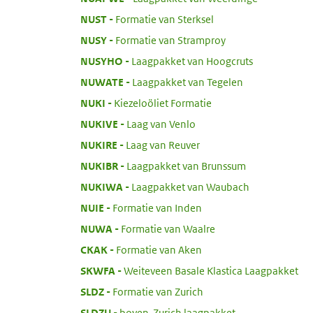
:
NUST
Formatie van Sterksel
:
NUSY
Formatie van Stramproy
:
NUSYHO
Laagpakket van Hoogcruts
:
NUWATE
Laagpakket van Tegelen
:
NUKI
Kiezeloöliet Formatie
:
NUKIVE
Laag van Venlo
:
NUKIRE
Laag van Reuver
:
NUKIBR
Laagpakket van Brunssum
:
NUKIWA
Laagpakket van Waubach
:
NUIE
Formatie van Inden
:
NUWA
Formatie van Waalre
:
CKAK
Formatie van Aken
:
SKWFA
Weiteveen Basale Klastica Laagpakket
:
SLDZ
Formatie van Zurich
:
SLDZU
boven-Zurich laagpakket