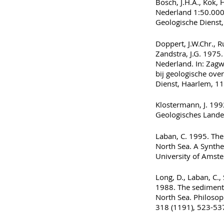
Bosch, J.H.A., Kok, 
Nederland 1:50.000
Geologische Dienst
Doppert, J.W.Chr., R
Zandstra, J.G. 1975.
Nederland. In: Zagwi
bij geologische ove
Dienst, Haarlem, 11
Klostermann, J. 199
Geologisches Lande
Laban, C. 1995. The 
North Sea. A Synthe
University of Amst
Long, D., Laban, C., 
1988. The sedimenta
North Sea. Philosop
318 (1191), 523-53