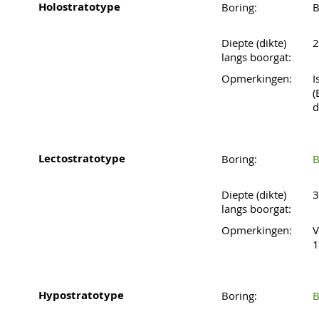
Holostratotype
Boring:
B
Diepte (dikte)
2
langs boorgat:
Opmerkingen:
I
(
d
Lectostratotype
Boring:
B
Diepte (dikte)
3
langs boorgat:
Opmerkingen:
V
1
Hypostratotype
Boring:
B