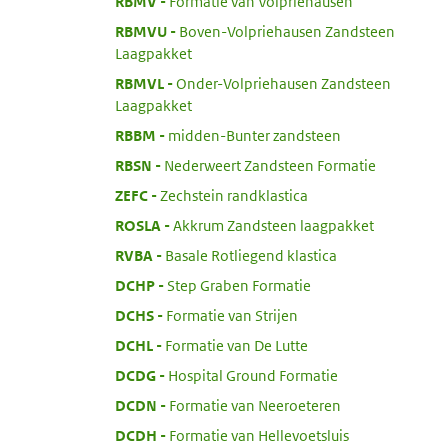
:
RBMV
Formatie van Volpriehausen
:
RBMVU
Boven-Volpriehausen Zandsteen
Laagpakket
:
RBMVL
Onder-Volpriehausen Zandsteen
Laagpakket
:
RBBM
midden-Bunter zandsteen
:
RBSN
Nederweert Zandsteen Formatie
:
ZEFC
Zechstein randklastica
:
ROSLA
Akkrum Zandsteen laagpakket
:
RVBA
Basale Rotliegend klastica
:
DCHP
Step Graben Formatie
:
DCHS
Formatie van Strijen
:
DCHL
Formatie van De Lutte
:
DCDG
Hospital Ground Formatie
:
DCDN
Formatie van Neeroeteren
:
DCDH
Formatie van Hellevoetsluis