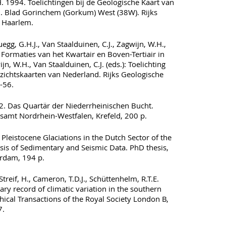
H. 1994. Toelichtingen bij de Geologische Kaart van
. Blad Gorinchem (Gorkum) West (38W). Rijks
, Haarlem.
uegg, G.H.J., Van Staalduinen, C.J., Zagwijn, W.H.,
 Formaties van het Kwartair en Boven-Tertiair in
jn, W.H., Van Staalduinen, C.J. (eds.): Toelichting
rzichtskaarten van Nederland. Rijks Geologische
-56.
2. Das Quartär der Niederrheinischen Bucht.
samt Nordrhein-Westfalen, Krefeld, 200 p.
Pleistocene Glaciations in the Dutch Sector of the
sis of Sedimentary and Seismic Data. PhD thesis,
erdam, 194 p.
Streif, H., Cameron, T.D.J., Schüttenhelm, R.T.E.
ry record of climatic variation in the southern
hical Transactions of the Royal Society London B,
7.