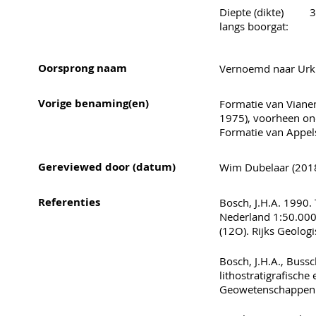
Diepte (dikte)
3
langs boorgat:
Oorsprong naam
Vernoemd naar Urk
Vorige benaming(en)
Formatie van Vianen
1975), voorheen ond
Formatie van Appels
Gereviewed door (datum)
Wim Dubelaar (2018)
Referenties
Bosch, J.H.A. 1990. 
Nederland 1:50.000
(12O). Rijks Geolog
Bosch, J.H.A., Bussch
lithostratigrafische
Geowetenschappen 