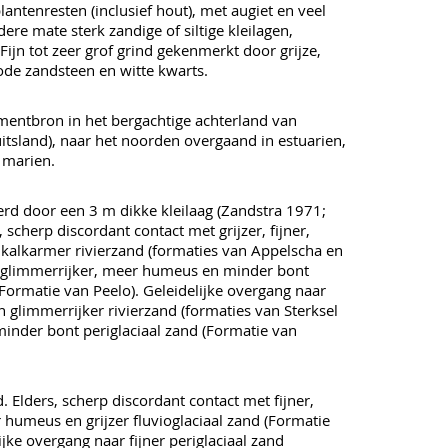
antenresten (inclusief hout), met augiet en veel
dere mate sterk zandige of siltige kleilagen,
Fijn tot zeer grof grind gekenmerkt door grijze,
ode zandsteen en witte kwarts.
dimentbron in het bergachtige achterland van
tsland), naar het noorden overgaand in estuarien,
 marien.
erd door een 3 m dikke kleilaag (Zandstra 1971;
 scherp discordant contact met grijzer, fijner,
kalkarmer rivierzand (formaties van Appelscha en
r, glimmerrijker, meer humeus en minder bont
(Formatie van Peelo). Geleidelijke overgang naar
 en glimmerrijker rivierzand (formaties van Sterksel
minder bont periglaciaal zand (Formatie van
 Elders, scherp discordant contact met fijner,
 humeus en grijzer fluvioglaciaal zand (Formatie
ijke overgang naar fijner periglaciaal zand