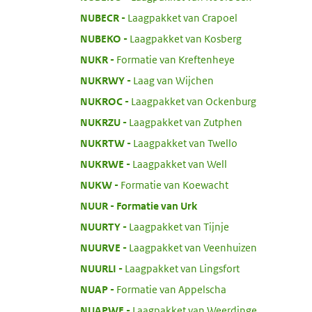
:
NUBECR
Laagpakket van Crapoel
:
NUBEKO
Laagpakket van Kosberg
:
NUKR
Formatie van Kreftenheye
:
NUKRWY
Laag van Wijchen
:
NUKROC
Laagpakket van Ockenburg
:
NUKRZU
Laagpakket van Zutphen
:
NUKRTW
Laagpakket van Twello
:
NUKRWE
Laagpakket van Well
:
NUKW
Formatie van Koewacht
:
NUUR
Formatie van Urk
:
NUURTY
Laagpakket van Tijnje
:
NUURVE
Laagpakket van Veenhuizen
:
NUURLI
Laagpakket van Lingsfort
:
NUAP
Formatie van Appelscha
:
NUAPWE
Laagpakket van Weerdinge