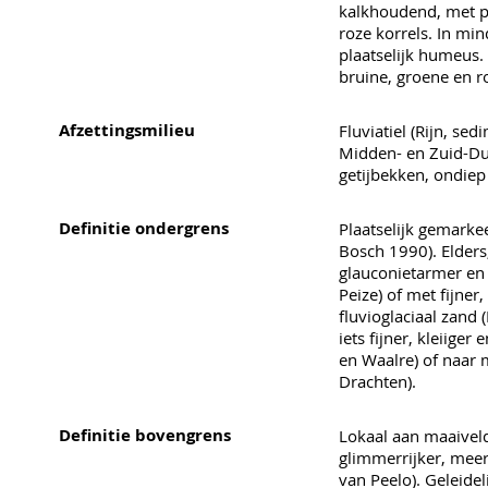
kalkhoudend, met pl
roze korrels. In min
plaatselijk humeus. 
bruine, groene en r
Afzettingsmilieu
Fluviatiel (Rijn, se
Midden- en Zuid-Dui
getijbekken, ondiep
Definitie ondergrens
Plaatselijk gemarke
Bosch 1990). Elders,
glauconietarmer en 
Peize) of met fijne
fluvioglaciaal zand 
iets fijner, kleiiger
en Waalre) of naar 
Drachten).
Definitie bovengrens
Lokaal aan maaiveld.
glimmerrijker, meer
van Peelo). Geleidel