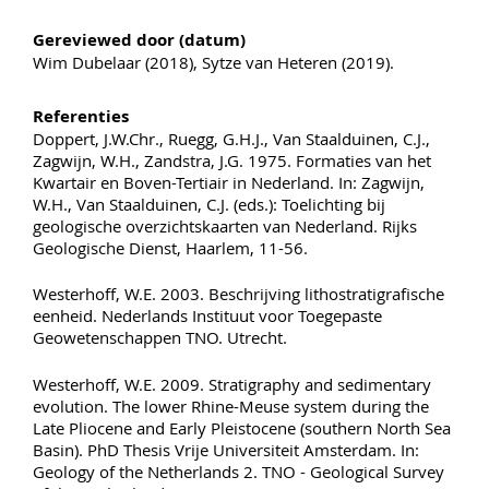
Gereviewed door (datum)
Wim Dubelaar (2018), Sytze van Heteren (2019).
Referenties
Doppert, J.W.Chr., Ruegg, G.H.J., Van Staalduinen, C.J.,
Zagwijn, W.H., Zandstra, J.G. 1975. Formaties van het
Kwartair en Boven-Tertiair in Nederland. In: Zagwijn,
W.H., Van Staalduinen, C.J. (eds.): Toelichting bij
geologische overzichtskaarten van Nederland. Rijks
Geologische Dienst, Haarlem, 11-56.
Westerhoff, W.E. 2003. Beschrijving lithostratigrafische
eenheid. Nederlands Instituut voor Toegepaste
Geowetenschappen TNO. Utrecht.
Westerhoff, W.E. 2009. Stratigraphy and sedimentary
evolution. The lower Rhine-Meuse system during the
Late Pliocene and Early Pleistocene (southern North Sea
Basin). PhD Thesis Vrije Universiteit Amsterdam. In:
Geology of the Netherlands 2. TNO - Geological Survey