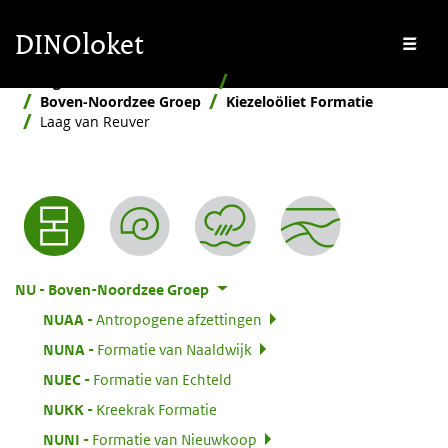
Overslaan en naar de inhoud gaan
Overslaan en naar de footer gaan
DINOloket
Me
Stratigrafische Nomenclator
Hiërarchisch
Boven-Noordzee Groep
Kiezeloöliet Formatie
Laag van Reuver
Nomenclator menu
:
NU
Boven-Noordzee Groep
:
NUAA
Antropogene afzettingen
:
NUNA
Formatie van Naaldwijk
:
NUEC
Formatie van Echteld
:
NUKK
Kreekrak Formatie
:
NUNI
Formatie van Nieuwkoop