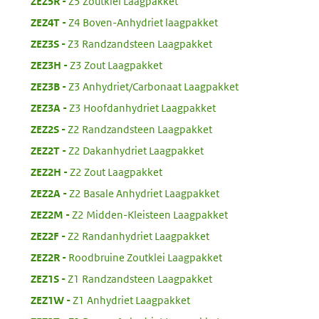
:
ZEZ5R
Z5 Zoutklei Laagpakket
:
ZEZ4T
Z4 Boven-Anhydriet laagpakket
:
ZEZ3S
Z3 Randzandsteen Laagpakket
:
ZEZ3H
Z3 Zout Laagpakket
:
ZEZ3B
Z3 Anhydriet/Carbonaat Laagpakket
:
ZEZ3A
Z3 Hoofdanhydriet Laagpakket
:
ZEZ2S
Z2 Randzandsteen Laagpakket
:
ZEZ2T
Z2 Dakanhydriet Laagpakket
:
ZEZ2H
Z2 Zout Laagpakket
:
ZEZ2A
Z2 Basale Anhydriet Laagpakket
:
ZEZ2M
Z2 Midden-Kleisteen Laagpakket
:
ZEZ2F
Z2 Randanhydriet Laagpakket
:
ZEZ2R
Roodbruine Zoutklei Laagpakket
:
ZEZ1S
Z1 Randzandsteen Laagpakket
:
ZEZ1W
Z1 Anhydriet Laagpakket