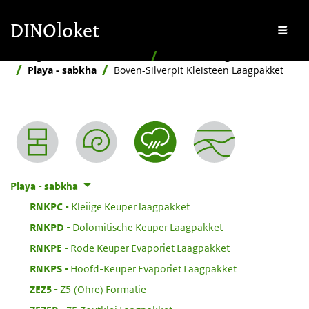
Overslaan en naar de inhoud gaan
Overslaan en naar de footer gaan
DINOloket
Me
Stratigrafische Nomenclator
Naar afzettingsmilieu
Playa - sabkha
Boven-Silverpit Kleisteen Laagpakket
Nomenclator menu
Playa - sabkha
:
RNKPC
Kleiige Keuper laagpakket
:
RNKPD
Dolomitische Keuper Laagpakket
:
RNKPE
Rode Keuper Evaporiet Laagpakket
:
RNKPS
Hoofd-Keuper Evaporiet Laagpakket
:
ZEZ5
Z5 (Ohre) Formatie