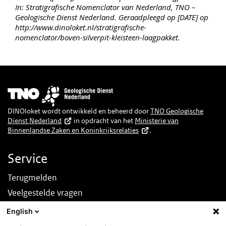
In: Stratigrafische Nomenclator van Nederland, TNO –
Geologische Dienst Nederland. Geraadpleegd op [DATE] op
http://www.dinoloket.nl/stratigrafische-
nomenclator/boven-silverpit-kleisteen-laagpakket.
Afbeelding
DINOloket wordt ontwikkeld en beheerd door
TNO Geologische
Dienst Nederland
in opdracht van het
Ministerie van
Binnenlandse Zaken en Koninkrijksrelaties
.
Service
Terugmelden
Veelgestelde vragen
Nieuws
English
English