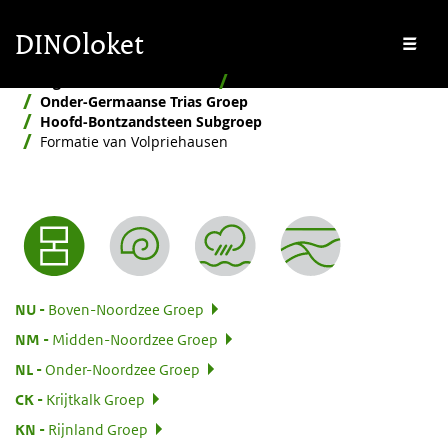
Overslaan en naar de inhoud gaan
Overslaan en naar de footer gaan
DINOloket
Me
Stratigrafische Nomenclator
Hiërarchisch
Onder-Germaanse Trias Groep
Hoofd-Bontzandsteen Subgroep
Formatie van Volpriehausen
Nomenclator menu
:
NU
Boven-Noordzee Groep
:
NM
Midden-Noordzee Groep
:
NL
Onder-Noordzee Groep
:
CK
Krijtkalk Groep
:
KN
Rijnland Groep