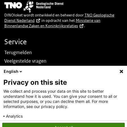
Afbeelding
DINOloket wordt ontwikkeld en beheerd door
TNO Geologische
Dienst Nederland
in opdracht van het
Ministerie van
Binnenlandse Zaken en Koninkrijksrelaties
.
Service
Terugmelden
Veelgestelde vragen
Nieuws
English
English
Privacy on this site
Over deze site
We collect and process your data on this site to better
understand how it is used. You can give your consent to all or
Over DINOloket
selected purposes, or you can decline them all. For more
Contact
information, see our privacy policy.
Disclaimer
Analytics
Toegankelijkheid
Consent details
Privacy policy