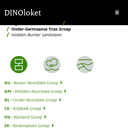
Overslaan en naar de inhoud gaan
Overslaan en naar de footer gaan
DINOloket
Me
Stratigrafische Nomenclator
Hiërarchisch
Onder-Germaanse Trias Groep
midden-Bunter zandsteen
Nomenclator menu
:
NU
Boven-Noordzee Groep
:
NM
Midden-Noordzee Groep
:
NL
Onder-Noordzee Groep
:
CK
Krijtkalk Groep
:
KN
Rijnland Groep
:
SK
Nedersaksen Groep