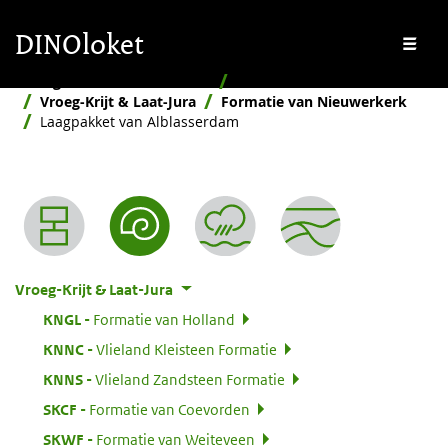
Overslaan en naar de inhoud gaan
Overslaan en naar de footer gaan
DINOloket
Me
Stratigrafische Nomenclator
Naar ouderdom
Vroeg-Krijt & Laat-Jura
Formatie van Nieuwerkerk
Laagpakket van Alblasserdam
Nomenclator menu
Vroeg-Krijt & Laat-Jura
:
KNGL
Formatie van Holland
:
KNNC
Vlieland Kleisteen Formatie
:
KNNS
Vlieland Zandsteen Formatie
:
SKCF
Formatie van Coevorden
:
SKWF
Formatie van Weiteveen