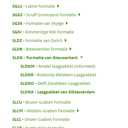
:
SGLU
Lutine Formatie
:
SGGS
Scruff Groenzand Formatie
:
SGSK
Formatie van Skylge
:
SGKI
Kimmeridge Klei Formatie
:
SLDZ
Formatie van Zurich
:
SLDB
Breeveertien Formatie
:
SLDN
Formatie van Nieuwerkerk
:
SLDNM
Amstel laagpakket (informeel)
:
SLDNR
Rodenrijs Kleisteen Laagpakket
:
SLDND
Delft Zandsteen Laagpakket
:
SLDNA
Laagpakket van Alblasserdam
:
SLCU
Boven-Graben Formatie
:
SLCM
Midden-Graben Formatie
:
SLCL
Onder-Graben Formatie
:
SLCP
Puzzle Hole Formatie