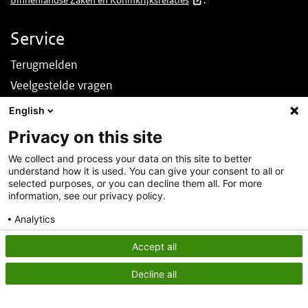
Binnenlandse Zaken en Koninkrijksrelaties
.
Service
Terugmelden
Veelgestelde vragen
Nieuws
English
English
Privacy on this site
Over deze site
We collect and process your data on this site to better
understand how it is used. You can give your consent to all or
Over DINOloket
selected purposes, or you can decline them all. For more
Contact
information, see our privacy policy.
Disclaimer
Analytics
Toegankelijkheid
Consent details
Privacy policy
Accept all
Privacy statement
Decline all
Cookies