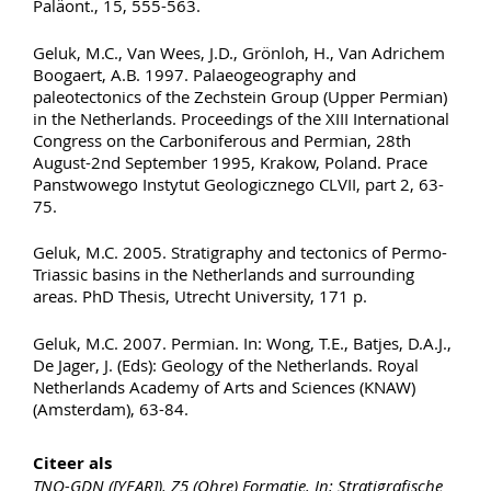
Paläont., 15, 555-563.
Geluk, M.C., Van Wees, J.D., Grönloh, H., Van Adrichem
Boogaert, A.B. 1997. Palaeogeography and
paleotectonics of the Zechstein Group (Upper Permian)
in the Netherlands. Proceedings of the XIII International
Congress on the Carboniferous and Permian, 28th
August-2nd September 1995, Krakow, Poland. Prace
Panstwowego Instytut Geologicznego CLVII, part 2, 63-
75.
Geluk, M.C. 2005. Stratigraphy and tectonics of Permo-
Triassic basins in the Netherlands and surrounding
areas. PhD Thesis, Utrecht University, 171 p.
Geluk, M.C. 2007. Permian. In: Wong, T.E., Batjes, D.A.J.,
De Jager, J. (Eds): Geology of the Netherlands. Royal
Netherlands Academy of Arts and Sciences (KNAW)
(Amsterdam), 63-84.
Citeer als
TNO-GDN ([YEAR]). Z5 (Ohre) Formatie. In: Stratigrafische