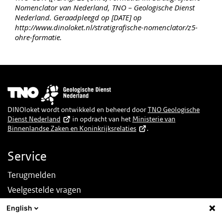
Nomenclator van Nederland, TNO – Geologische Dienst
Nederland. Geraadpleegd op [DATE] op
http://www.dinoloket.nl/stratigrafische-nomenclator/z5-
ohre-formatie.
Afbeelding
DINOloket wordt ontwikkeld en beheerd door
TNO Geologische
Dienst Nederland
in opdracht van het
Ministerie van
Binnenlandse Zaken en Koninkrijksrelaties
.
Service
Terugmelden
Veelgestelde vragen
Nieuws
English
English