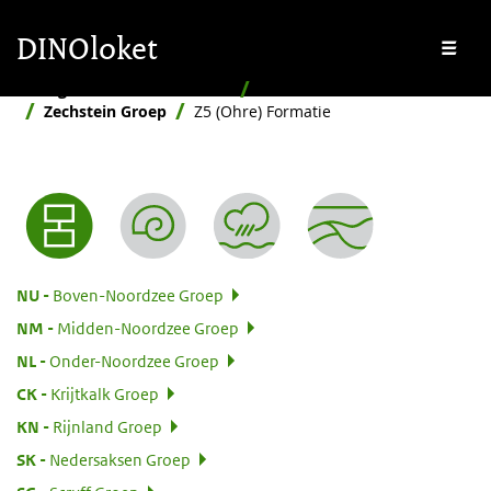
Overslaan en naar de inhoud gaan
Overslaan en naar de footer gaan
DINOloket
Me
Stratigrafische Nomenclator
Hiërarchisch
Zechstein Groep
Z5 (Ohre) Formatie
Nomenclator menu
:
NU
Boven-Noordzee Groep
:
NM
Midden-Noordzee Groep
:
NL
Onder-Noordzee Groep
:
CK
Krijtkalk Groep
:
KN
Rijnland Groep
:
SK
Nedersaksen Groep