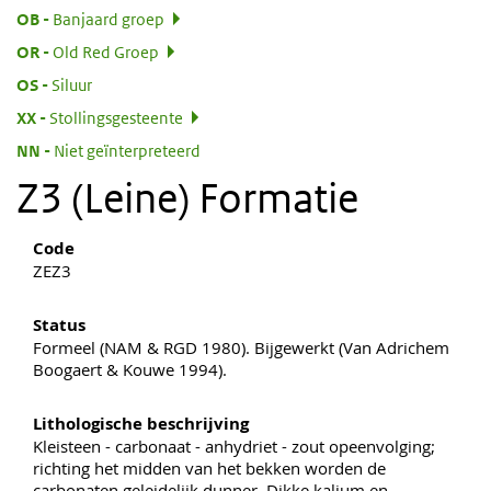
:
OB
Banjaard groep
:
OR
Old Red Groep
:
OS
Siluur
:
XX
Stollingsgesteente
:
NN
Niet geïnterpreteerd
Z3 (Leine) Formatie
Code
ZEZ3
Status
Formeel (NAM & RGD 1980). Bijgewerkt (Van Adrichem
Boogaert & Kouwe 1994).
Lithologische beschrijving
Kleisteen - carbonaat - anhydriet - zout opeenvolging;
richting het midden van het bekken worden de
carbonaten geleidelijk dunner. Dikke kalium en