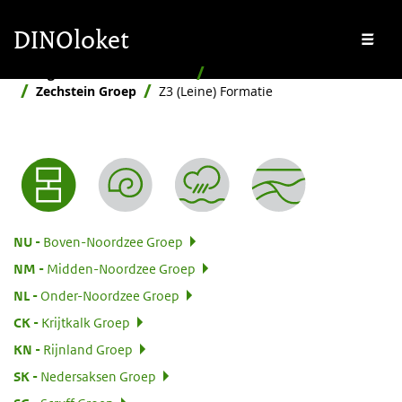
Overslaan en naar de inhoud gaan
Overslaan en naar de footer gaan
DINOloket
Me
Stratigrafische Nomenclator
Hiërarchisch
Zechstein Groep
Z3 (Leine) Formatie
Nomenclator menu
:
NU
Boven-Noordzee Groep
:
NM
Midden-Noordzee Groep
:
NL
Onder-Noordzee Groep
:
CK
Krijtkalk Groep
:
KN
Rijnland Groep
:
SK
Nedersaksen Groep