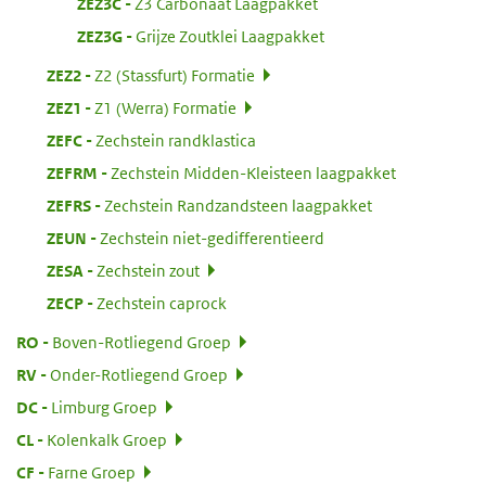
:
ZEZ3C
Z3 Carbonaat Laagpakket
:
ZEZ3G
Grijze Zoutklei Laagpakket
:
ZEZ2
Z2 (Stassfurt) Formatie
:
ZEZ1
Z1 (Werra) Formatie
:
ZEFC
Zechstein randklastica
:
ZEFRM
Zechstein Midden-Kleisteen laagpakket
:
ZEFRS
Zechstein Randzandsteen laagpakket
:
ZEUN
Zechstein niet-gedifferentieerd
:
ZESA
Zechstein zout
:
ZECP
Zechstein caprock
:
RO
Boven-Rotliegend Groep
:
RV
Onder-Rotliegend Groep
:
DC
Limburg Groep
:
CL
Kolenkalk Groep
:
CF
Farne Groep