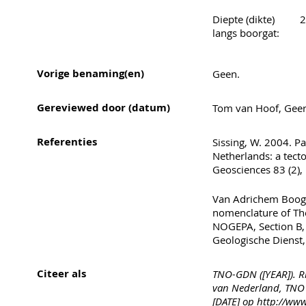
Diepte (dikte)
2
langs boorgat:
Vorige benaming(en)
Geen.
Gereviewed door (datum)
Tom van Hoof, Geert
Referenties
Sissing, W. 2004. Pa
Netherlands: a tect
Geosciences 83 (2),
Van Adrichem Boogae
nomenclature of Th
NOGEPA, Section B,
Geologische Dienst,
Citeer als
TNO-GDN ([YEAR]). Rh
van Nederland, TNO 
[DATE] op http://www