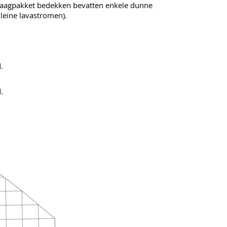
 laagpakket bedekken bevatten enkele dunne
kleine lavastromen).
.
.