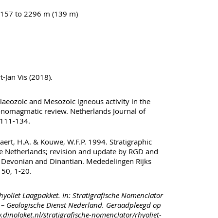
157 to 2296 m (139 m)
-Jan Vis (2018).
laeozoic and Mesozoic igneous activity in the
onomagmatic review. Netherlands Journal of
 111-134.
rt, H.A. & Kouwe, W.F.P. 1994. Stratigraphic
e Netherlands; revision and update by RGD and
 Devonian and Dinantian. Mededelingen Rijks
 50, 1-20.
yoliet Laagpakket. In: Stratigrafische Nomenclator
– Geologische Dienst Nederland. Geraadpleegd op
.dinoloket.nl/stratigrafische-nomenclator/rhyoliet-