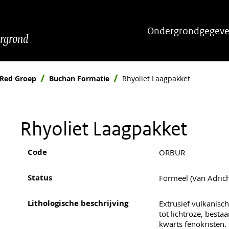
Hoofdnavigatie
Ondergrondgegeve
ergrond
 Red Groep
Buchan Formatie
Rhyoliet Laagpakket
Rhyoliet Laagpakket
Code
ORBUR
Status
Formeel (Van Adric
Lithologische beschrijving
Extrusief vulkanisch
tot lichtroze, besta
kwarts fenokristen. 