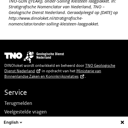
TNO-GDN ([YEAR]). onder-Solling Kleisteen laagpakket. In:
Stratigrafische Nomenclator van Nederland, TNO –
Geologische Dienst Nederland. Geraadpleegd op [DATE] op
http://www.dinoloket.nl/stratigrafische-
nomenclator/onder-solling-kleisteen-laagpakket.
Afbeelding
DINOloket wordt ontwikkeld en beheerd door
TNO Geologische
Dienst Nederland
in opdracht van het
Ministerie van
Binnenlandse Zaken en Koninkrijksrelaties
.
Service
Terugmelden
Veelgestelde vragen
Nieuws
English