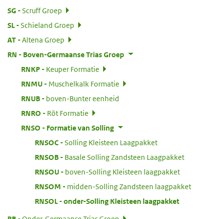
:
SG
Scruff Groep
:
SL
Schieland Groep
:
AT
Altena Groep
:
RN
Boven-Germaanse Trias Groep
:
RNKP
Keuper Formatie
:
RNMU
Muschelkalk Formatie
:
RNUB
boven-Bunter eenheid
:
RNRO
Röt Formatie
:
RNSO
Formatie van Solling
:
RNSOC
Solling Kleisteen Laagpakket
:
RNSOB
Basale Solling Zandsteen Laagpakket
:
RNSOU
boven-Solling Kleisteen laagpakket
:
RNSOM
midden-Solling Zandsteen laagpakket
:
RNSOL
onder-Solling Kleisteen laagpakket
:
RB
Onder-Germaanse Trias Groep