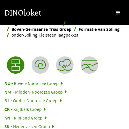
Overslaan en naar de inhoud gaan
Overslaan en naar de footer gaan
DINOloket
Me
Stratigrafische Nomenclator
Hiërarchisch
Boven-Germaanse Trias Groep
Formatie van Solling
onder-Solling Kleisteen laagpakket
Nomenclator menu
:
NU
Boven-Noordzee Groep
:
NM
Midden-Noordzee Groep
:
NL
Onder-Noordzee Groep
:
CK
Krijtkalk Groep
:
KN
Rijnland Groep
:
SK
Nedersaksen Groep