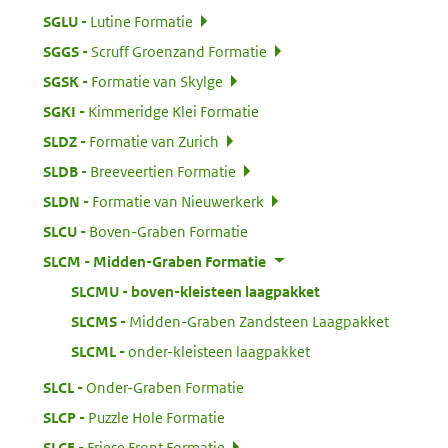
:
SGLU
Lutine Formatie
:
SGGS
Scruff Groenzand Formatie
:
SGSK
Formatie van Skylge
:
SGKI
Kimmeridge Klei Formatie
:
SLDZ
Formatie van Zurich
:
SLDB
Breeveertien Formatie
:
SLDN
Formatie van Nieuwerkerk
:
SLCU
Boven-Graben Formatie
:
SLCM
Midden-Graben Formatie
:
SLCMU
boven-kleisteen laagpakket
:
SLCMS
Midden-Graben Zandsteen Laagpakket
:
SLCML
onder-kleisteen laagpakket
:
SLCL
Onder-Graben Formatie
:
SLCP
Puzzle Hole Formatie
:
SLCF
Friese Front Formatie