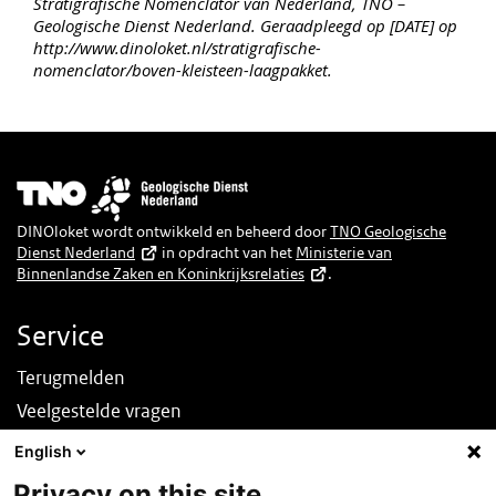
Stratigrafische Nomenclator van Nederland, TNO –
Geologische Dienst Nederland. Geraadpleegd op [DATE] op
http://www.dinoloket.nl/stratigrafische-
nomenclator/boven-kleisteen-laagpakket.
Afbeelding
DINOloket wordt ontwikkeld en beheerd door
TNO Geologische
Dienst Nederland
in opdracht van het
Ministerie van
Binnenlandse Zaken en Koninkrijksrelaties
.
Service
Terugmelden
Veelgestelde vragen
Nieuws
English
English
Privacy on this site