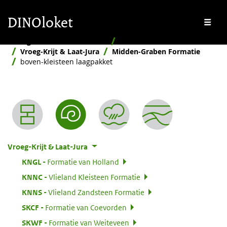
Overslaan en naar de inhoud gaan
Overslaan en naar de footer gaan
DINOloket
Me
Stratigrafische Nomenclator
Naar ouderdom
Vroeg-Krijt & Laat-Jura
Midden-Graben Formatie
boven-kleisteen laagpakket
Nomenclator menu
Vroeg-Krijt & Laat-Jura
:
KNGL
Formatie van Holland
:
KNNC
Vlieland Kleisteen Formatie
:
KNNS
Vlieland Zandsteen Formatie
:
SKCF
Formatie van Coevorden
:
SKWF
Formatie van Weiteveen