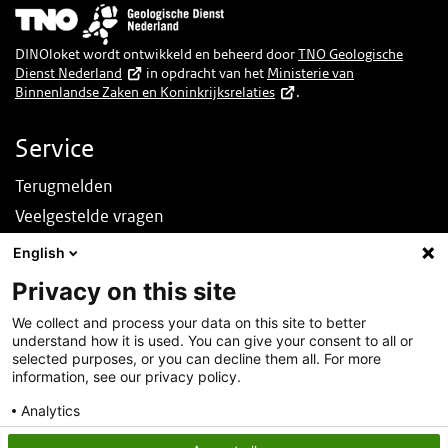
Afbeelding
DINOloket wordt ontwikkeld en beheerd door
TNO Geologische
Dienst Nederland
in opdracht van het
Ministerie van
Binnenlandse Zaken en Koninkrijksrelaties
.
Service
Terugmelden
Veelgestelde vragen
Nieuws
English
English
Privacy on this site
Over deze site
We collect and process your data on this site to better
understand how it is used. You can give your consent to all or
Over DINOloket
selected purposes, or you can decline them all. For more
Contact
information, see our privacy policy.
Disclaimer
Analytics
Toegankelijkheid
Consent details
Privacy policy