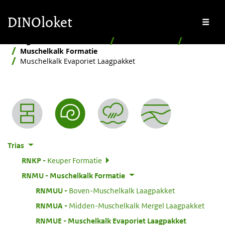
Overslaan en naar de inhoud gaan
Overslaan en naar de footer gaan
DINOloket
Me
Stratigrafische Nomenclator
Naar ouderdom
Trias
Muschelkalk Formatie
Muschelkalk Evaporiet Laagpakket
Nomenclator menu
Trias
:
RNKP
Keuper Formatie
:
RNMU
Muschelkalk Formatie
:
RNMUU
Boven-Muschelkalk Laagpakket
:
RNMUA
Midden-Muschelkalk Mergel Laagpakket
:
RNMUE
Muschelkalk Evaporiet Laagpakket