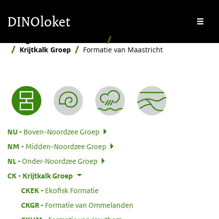
Overslaan en naar de inhoud gaan
Overslaan en naar de footer gaan
DINOloket
Me
Stratigrafische Nomenclator
Hiërarchisch
Krijtkalk Groep
Formatie van Maastricht
Nomenclator menu
:
NU
Boven-Noordzee Groep
:
NM
Midden-Noordzee Groep
:
NL
Onder-Noordzee Groep
:
CK
Krijtkalk Groep
:
CKEK
Ekofisk Formatie
:
CKGR
Formatie van Ommelanden