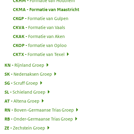
:
CKHM
Formatie van Houthem
:
CKMA
Formatie van Maastricht
:
CKGP
Formatie van Gulpen
:
CKVA
Formatie van Vaals
:
CKAK
Formatie van Aken
:
CKOP
formatie van Oploo
:
CKTX
Formatie van Texel
:
KN
Rijnland Groep
:
SK
Nedersaksen Groep
:
SG
Scruff Groep
:
SL
Schieland Groep
:
AT
Altena Groep
:
RN
Boven-Germaanse Trias Groep
:
RB
Onder-Germaanse Trias Groep
:
ZE
Zechstein Groep