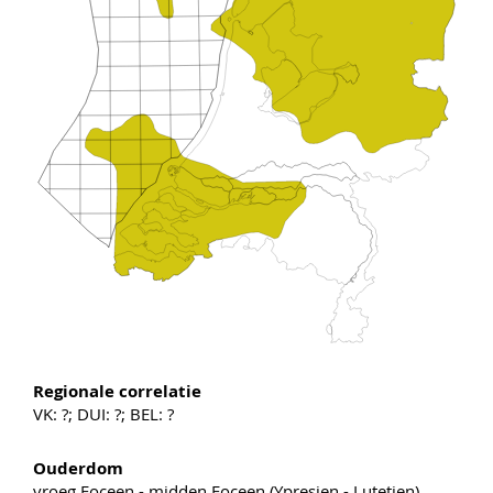
Regionale correlatie
VK: ?; DUI: ?; BEL: ?
Ouderdom
vroeg Eoceen - midden Eoceen (Ypresien - Lutetien).