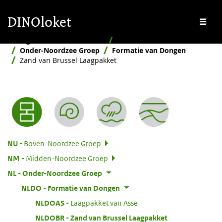
Overslaan en naar de inhoud gaan
Overslaan en naar de footer gaan
DINOloket
Me
Stratigrafische Nomenclator
Hiërarchisch
Onder-Noordzee Groep
Formatie van Dongen
Zand van Brussel Laagpakket
Nomenclator menu
:
NU
Boven-Noordzee Groep
:
NM
Midden-Noordzee Groep
:
NL
Onder-Noordzee Groep
:
NLDO
Formatie van Dongen
:
NLDOAS
Laagpakket van Asse
:
NLDOBR
Zand van Brussel Laagpakket