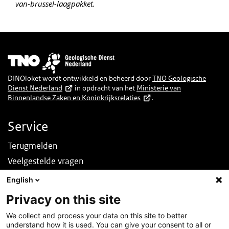
van-brussel-laagpakket.
Afbeelding
DINOloket wordt ontwikkeld en beheerd door
TNO Geologische
Dienst Nederland
in opdracht van het
Ministerie van
Binnenlandse Zaken en Koninkrijksrelaties
.
Service
Terugmelden
Veelgestelde vragen
Nieuws
English
English
Privacy on this site
Over deze site
We collect and process your data on this site to better
understand how it is used. You can give your consent to all or
Over DINOloket