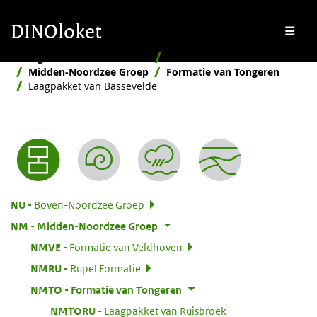
Overslaan en naar de inhoud gaan
Overslaan en naar de footer gaan
DINOloket
Me
Stratigrafische Nomenclator
Hiërarchisch
Midden-Noordzee Groep
Formatie van Tongeren
Laagpakket van Bassevelde
Nomenclator menu
:
NU
Boven-Noordzee Groep
:
NM
Midden-Noordzee Groep
:
NMVE
Formatie van Veldhoven
:
NMRU
Rupel Formatie
:
NMTO
Formatie van Tongeren
:
NMTORU
Laagpakket van Ruisbroek