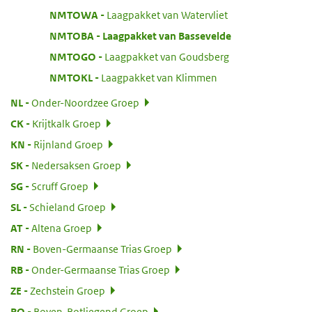
:
NMTOWA
Laagpakket van Watervliet
:
NMTOBA
Laagpakket van Bassevelde
:
NMTOGO
Laagpakket van Goudsberg
:
NMTOKL
Laagpakket van Klimmen
:
NL
Onder-Noordzee Groep
:
CK
Krijtkalk Groep
:
KN
Rijnland Groep
:
SK
Nedersaksen Groep
:
SG
Scruff Groep
:
SL
Schieland Groep
:
AT
Altena Groep
:
RN
Boven-Germaanse Trias Groep
:
RB
Onder-Germaanse Trias Groep
:
ZE
Zechstein Groep
:
RO
Boven-Rotliegend Groep