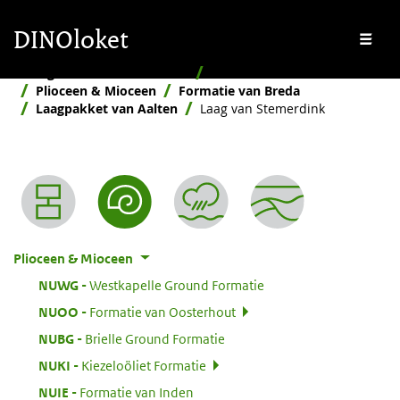
Overslaan en naar de inhoud gaan
Overslaan en naar de footer gaan
DINOloket
Me
Stratigrafische Nomenclator
Naar ouderdom
Plioceen & Mioceen
Formatie van Breda
Laagpakket van Aalten
Laag van Stemerdink
Nomenclator menu
Plioceen & Mioceen
:
NUWG
Westkapelle Ground Formatie
:
NUOO
Formatie van Oosterhout
:
NUBG
Brielle Ground Formatie
:
NUKI
Kiezeloöliet Formatie
:
NUIE
Formatie van Inden