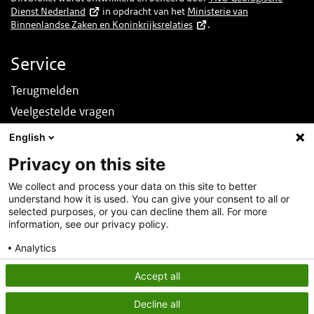
Dienst Nederland
in opdracht van het
Ministerie van
Binnenlandse Zaken en Koninkrijksrelaties
.
Service
Terugmelden
Veelgestelde vragen
Nieuws
English
English
Privacy on this site
Over deze site
We collect and process your data on this site to better
understand how it is used. You can give your consent to all or
Over DINOloket
selected purposes, or you can decline them all. For more
Contact
information, see our privacy policy.
Disclaimer
Analytics
Toegankelijkheid
Consent details
Privacy policy
Accept all
Privacy statement
Decline all
Cookies