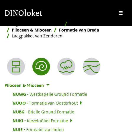
Overslaan en naar de inhoud gaan
Overslaan en naar de footer gaan
DINOloket
Me
Stratigrafische Nomenclator
Naar ouderdom
Plioceen & Mioceen
Formatie van Breda
Laagpakket van Zenderen
Nomenclator menu
Plioceen & Mioceen
:
NUWG
Westkapelle Ground Formatie
:
NUOO
Formatie van Oosterhout
:
NUBG
Brielle Ground Formatie
:
NUKI
Kiezeloöliet Formatie
:
NUIE
Formatie van Inden