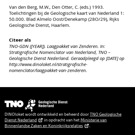
Van den Berg, M.W., Den Otter, C. (eds.) 1993.
Toelichtingen bij de Geologische kaart van Nederland 1:
50.000. Blad Almelo Oost/Denekamp (28O/29), Rijks
Geologische Dienst, Haarlem.
Citeer als
TNO-GDN ([YEAR]). Laagpakket van Zenderen. In:
Stratigrafische Nomenclator van Nederland, TNO –
Geologische Dienst Nederland. Geraadpleegd op [DATE] op
http://www.dinoloket.nl/stratigrafische-
nomenclator/laagpakket-van-zenderen.
Afbeelding
DINOloket wordt ontwikkeld en beheerd door
TNO Geologische
Dienst Nederland
in opdracht van het
Ministerie van
Binnenlandse Zaken en Koninkrijksrelaties
.