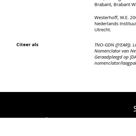
Brabant, Brabant 
Westerhoff, W.E. 200
Nederlands Institu
Utrecht.
Citeer als
TNO-GDN ([YEAR]). La
Nomenclator van Ned
Geraadpleegd op [DAT
nomenclator/laagpa
sche Dienst Nederland
in
T
inkrijksrelaties
.
V