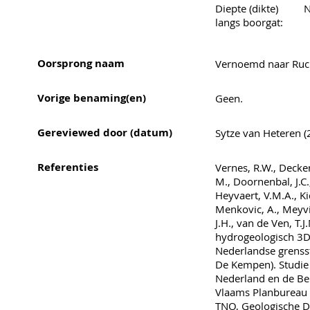
Diepte (dikte)
N
langs boorgat:
Oorsprong naam
Vernoemd naar Ruc
Vorige benaming(en)
Geen.
Gereviewed door (datum)
Sytze van Heteren (
Referenties
Vernes, R.W., Decker
M., Doornenbal, J.C.
Heyvaert, V.M.A., Kid
Menkovic, A., Meyvi
J.H., van de Ven, T.
hydrogeologisch 3D
Nederlandse grenss
De Kempen). Studie
Nederland en de Bel
Vlaams Planbureau 
TNO, Geologische D