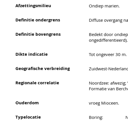
Afzettingsmilieu
Ondiep marien.
Definitie ondergrens
Diffuse overgang n
Definitie bovengrens
Bedekt door ondiep 
ongedifferentieerd).
Dikte indicatie
Tot ongeveer 30 m.
Geografische verbreiding
Zuidwest-Nederland,
Regionale correlatie
Noordzee: afwezig; 
Formatie van Berche
Ouderdom
vroeg Mioceen.
Typelocatie
Boring:
N