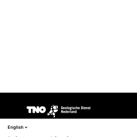
Afbeelding
DINOloket wordt ontwikkeld en beheerd door
TNO Geologi
opdracht van het
Ministerie van Binnenlandse Zaken en Kon
English