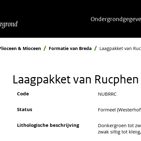
Hoofdnavigatie
Ondergrondgegeve
ergrond
Plioceen & Mioceen
Formatie van Breda
Laagpakket van Ru
Laagpakket van Rucphen
Code
NUBRRC
Status
Formeel (Westerhof
Lithologische beschrijving
Donkergroen tot zwa
zwak siltig tot kleiig