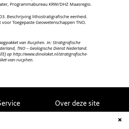
Water, Programmabureau KRW/DHZ Maasregio.
3. Beschrijving lithostratigrafische eenheid.
ut voor Toegepaste Geowetenschappen TNO.
agpakket van Rucphen. In: Stratigrafische
erland, TNO – Geologische Dienst Nederland.
E] op http://www.dinoloket.nl/stratigrafische-
kket-van-rucphen.
Service
Over deze site
erugmelden
Over DINOloket
eelgestelde vragen
Contact