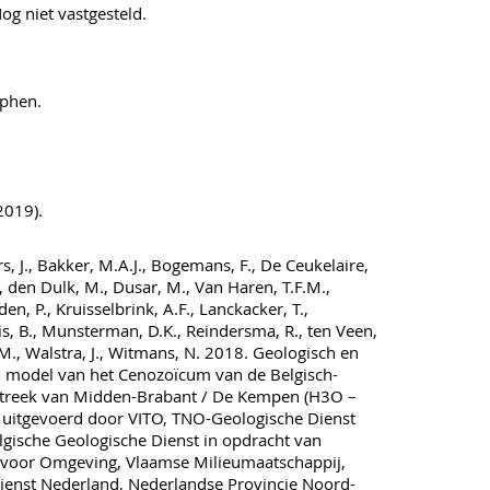
og niet vastgesteld.
phen.
2019).
s, J., Bakker, M.A.J., Bogemans, F., De Ceukelaire,
, den Dulk, M., Dusar, M., Van Haren, T.F.M.,
en, P., Kruisselbrink, A.F., Lanckacker, T.,
s, B., Munsterman, D.K., Reindersma, R., ten Veen,
J.M., Walstra, J., Witmans, N. 2018. Geologisch en
 model van het Cenozoïcum van de Belgisch-
treek van Midden-Brabant / De Kempen (H3O –
 uitgevoerd door VITO, TNO-Geologische Dienst
gische Geologische Dienst in opdracht van
voor Omgeving, Vlaamse Milieumaatschappij,
ienst Nederland, Nederlandse Provincie Noord-