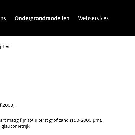
ns
Ondergrondmodellen
Webservices
cphen
f 2003).
rt matig fijn tot uiterst grof zand (150-2000 µm),
, glauconietrijk.