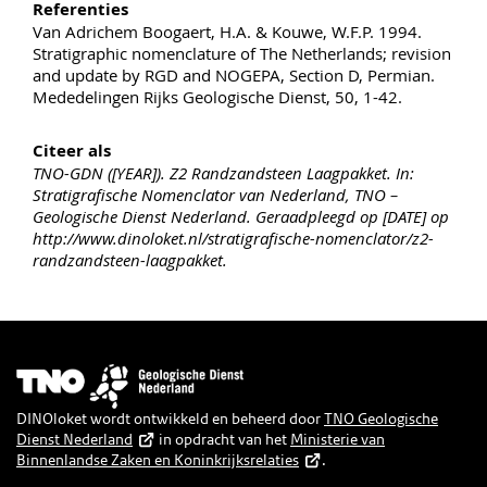
Referenties
Van Adrichem Boogaert, H.A. & Kouwe, W.F.P. 1994.
Stratigraphic nomenclature of The Netherlands; revision
and update by RGD and NOGEPA, Section D, Permian.
Mededelingen Rijks Geologische Dienst, 50, 1-42.
Citeer als
TNO-GDN ([YEAR]). Z2 Randzandsteen Laagpakket. In:
Stratigrafische Nomenclator van Nederland, TNO –
Geologische Dienst Nederland. Geraadpleegd op [DATE] op
http://www.dinoloket.nl/stratigrafische-nomenclator/z2-
randzandsteen-laagpakket.
Afbeelding
DINOloket wordt ontwikkeld en beheerd door
TNO Geologische
Dienst Nederland
in opdracht van het
Ministerie van
Binnenlandse Zaken en Koninkrijksrelaties
.