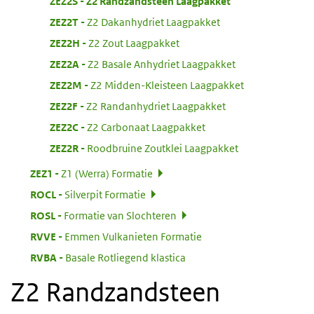
:
ZEZ2S
Z2 Randzandsteen Laagpakket
:
ZEZ2T
Z2 Dakanhydriet Laagpakket
:
ZEZ2H
Z2 Zout Laagpakket
:
ZEZ2A
Z2 Basale Anhydriet Laagpakket
:
ZEZ2M
Z2 Midden-Kleisteen Laagpakket
:
ZEZ2F
Z2 Randanhydriet Laagpakket
:
ZEZ2C
Z2 Carbonaat Laagpakket
:
ZEZ2R
Roodbruine Zoutklei Laagpakket
:
ZEZ1
Z1 (Werra) Formatie
:
ROCL
Silverpit Formatie
:
ROSL
Formatie van Slochteren
:
RVVE
Emmen Vulkanieten Formatie
:
RVBA
Basale Rotliegend klastica
Z2 Randzandsteen