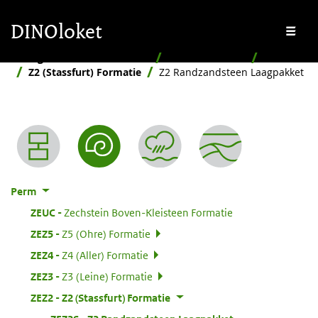
Overslaan en naar de inhoud gaan
Overslaan en naar de footer gaan
DINOloket
Me
Stratigrafische Nomenclator
Naar ouderdom
Perm
Z2 (Stassfurt) Formatie
Z2 Randzandsteen Laagpakket
Nomenclator menu
Perm
:
ZEUC
Zechstein Boven-Kleisteen Formatie
:
ZEZ5
Z5 (Ohre) Formatie
:
ZEZ4
Z4 (Aller) Formatie
:
ZEZ3
Z3 (Leine) Formatie
:
ZEZ2
Z2 (Stassfurt) Formatie