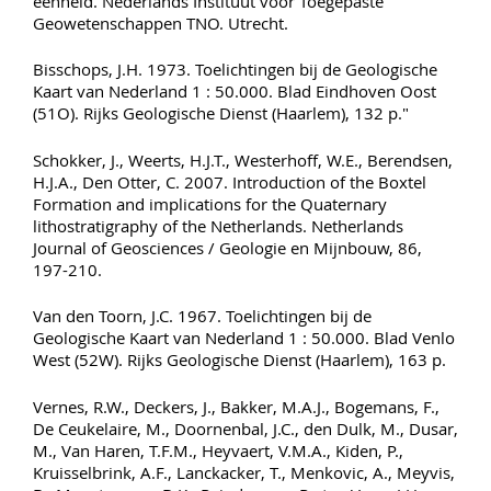
eenheid. Nederlands Instituut voor Toegepaste
Geowetenschappen TNO. Utrecht.
Bisschops, J.H. 1973. Toelichtingen bij de Geologische
Kaart van Nederland 1 : 50.000. Blad Eindhoven Oost
(51O). Rijks Geologische Dienst (Haarlem), 132 p."
Schokker, J., Weerts, H.J.T., Westerhoff, W.E., Berendsen,
H.J.A., Den Otter, C. 2007. Introduction of the Boxtel
Formation and implications for the Quaternary
lithostratigraphy of the Netherlands. Netherlands
Journal of Geosciences / Geologie en Mijnbouw, 86,
197-210.
Van den Toorn, J.C. 1967. Toelichtingen bij de
Geologische Kaart van Nederland 1 : 50.000. Blad Venlo
West (52W). Rijks Geologische Dienst (Haarlem), 163 p.
Vernes, R.W., Deckers, J., Bakker, M.A.J., Bogemans, F.,
De Ceukelaire, M., Doornenbal, J.C., den Dulk, M., Dusar,
M., Van Haren, T.F.M., Heyvaert, V.M.A., Kiden, P.,
Kruisselbrink, A.F., Lanckacker, T., Menkovic, A., Meyvis,