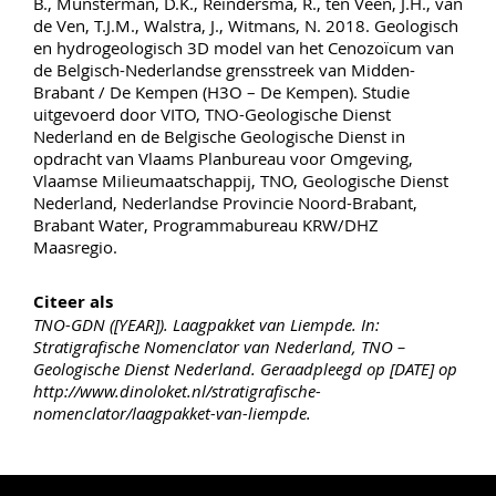
B., Munsterman, D.K., Reindersma, R., ten Veen, J.H., van
de Ven, T.J.M., Walstra, J., Witmans, N. 2018. Geologisch
en hydrogeologisch 3D model van het Cenozoïcum van
de Belgisch-Nederlandse grensstreek van Midden-
Brabant / De Kempen (H3O – De Kempen). Studie
uitgevoerd door VITO, TNO-Geologische Dienst
Nederland en de Belgische Geologische Dienst in
opdracht van Vlaams Planbureau voor Omgeving,
Vlaamse Milieumaatschappij, TNO, Geologische Dienst
Nederland, Nederlandse Provincie Noord-Brabant,
Brabant Water, Programmabureau KRW/DHZ
Maasregio.
Citeer als
TNO-GDN ([YEAR]). Laagpakket van Liempde. In:
Stratigrafische Nomenclator van Nederland, TNO –
Geologische Dienst Nederland. Geraadpleegd op [DATE] op
http://www.dinoloket.nl/stratigrafische-
nomenclator/laagpakket-van-liempde.