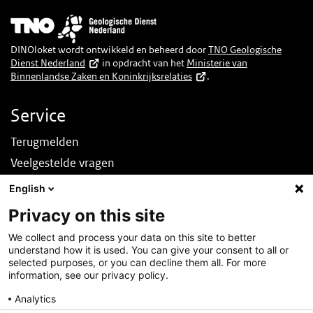
Afbeelding
DINOloket wordt ontwikkeld en beheerd door
TNO Geologische
Dienst Nederland
in opdracht van het
Ministerie van
Binnenlandse Zaken en Koninkrijksrelaties
.
Service
Terugmelden
Veelgestelde vragen
Nieuws
English
English
Privacy on this site
Over deze site
We collect and process your data on this site to better
understand how it is used. You can give your consent to all or
Over DINOloket
selected purposes, or you can decline them all. For more
Contact
information, see our privacy policy.
Disclaimer
Analytics