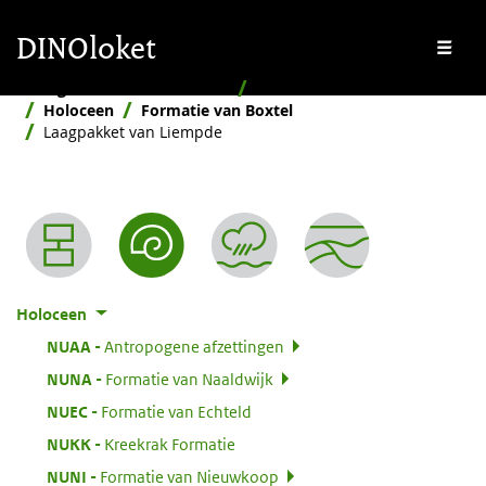
Overslaan en naar de inhoud gaan
Overslaan en naar de footer gaan
DINOloket
Me
Stratigrafische Nomenclator
Naar ouderdom
Holoceen
Formatie van Boxtel
Laagpakket van Liempde
Nomenclator menu
Holoceen
:
NUAA
Antropogene afzettingen
:
NUNA
Formatie van Naaldwijk
:
NUEC
Formatie van Echteld
:
NUKK
Kreekrak Formatie
:
NUNI
Formatie van Nieuwkoop