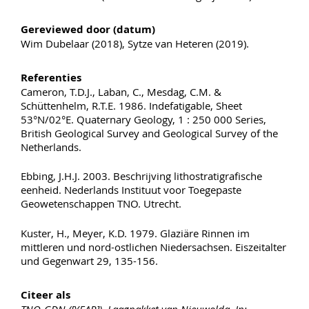
Gereviewed door (datum)
Wim Dubelaar (2018), Sytze van Heteren (2019).
Referenties
Cameron, T.D.J., Laban, C., Mesdag, C.M. &
Schüttenhelm, R.T.E. 1986. Indefatigable, Sheet
53°N/02°E. Quaternary Geology, 1 : 250 000 Series,
British Geological Survey and Geological Survey of the
Netherlands.
Ebbing, J.H.J. 2003. Beschrijving lithostratigrafische
eenheid. Nederlands Instituut voor Toegepaste
Geowetenschappen TNO. Utrecht.
Kuster, H., Meyer, K.D. 1979. Glaziäre Rinnen im
mittleren und nord-ostlichen Niedersachsen. Eiszeitalter
und Gegenwart 29, 135-156.
Citeer als
TNO-GDN ([YEAR]). Laagpakket van Nieuwolda. In: