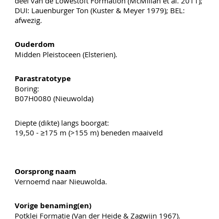
deel van de Lowestoft Formation (McMillan et al. 2011);
DUI: Lauenburger Ton (Kuster & Meyer 1979); BEL:
afwezig.
Ouderdom
Midden Pleistoceen (Elsterien).
Parastratotype
Boring:
B07H0080 (Nieuwolda)
Diepte (dikte) langs boorgat:
19,50 - ≥175 m (>155 m) beneden maaiveld
Oorsprong naam
Vernoemd naar Nieuwolda.
Vorige benaming(en)
Potklei Formatie (Van der Heide & Zagwijn 1967).