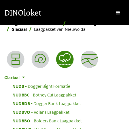
Overslaan en naar de inhoud gaan
Overslaan en naar de footer gaan
DINOloket
Me
Stratigrafische Nomenclator
Naar afzettingsmilieu
Glaciaal
Laagpakket van Nieuwolda
Nomenclator menu
Glaciaal
:
NUDB
Dogger Bight Formatie
:
NUDBBC
Botney Cut Laagpakket
:
NUDBDB
Dogger Bank Laagpakket
:
NUDBVO
Volans Laagpakket
:
NUDBBO
Bolders Bank Laagpakket