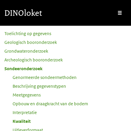
Overslaan en naar de inhoud gaan
Overslaan en naar de footer gaan
DINOloket
Me
Subnavigatie
Toelichting op gegevens
Geologisch booronderzoek
Grondwateronderzoek
Archeologisch booronderzoek
Sondeeronderzoek
Genormeerde sondeermethoden
Beschrijving gegevenstypen
Meetgegevens
Opbouw en draagkracht van de bodem
Interpretatie
Kwaliteit
Uitleverformaat