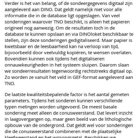
Verder is het van belang, of de sondeergegevens digitaal zijn
aangeleverd aan DINO. Dat geldt namelijk niet voor alle
informatie die in de database ligt opgeslagen. Van veel
sonderingen waarover TNO beschikt, is alleen het papieren
origineel nog aanwezig. Om de resultaten toch in de
database te kunnen opslaan en via DINOloket beschikbaar te
stellen, zijn deze sonderingen gedigitaliseerd. Maar papier is
kwetsbaar en de leesbaarheid kan na verloop van tijd,
bijvoorbeeld door veelvuldig kopiëren, te wensen overlaten.
Bovendien kunnen ook tijdens het digitaliseren
onnauwkeurigheden in het systeem sluipen. Daarom slaan
we sondeerresultaten tegenwoordig rechtstreeks digitaal op.
Zo worden ze vanuit het veld in GEF-format aangeleverd aan
TNO.
De laatste kwaliteitsbepalende factor is het aantal gemeten
parameters. Tijdens het sonderen kunnen verschillende
typen metingen worden uitgevoerd. De meest basale
sondering meet alleen de conusweerstand. Dat levert inzicht
in laagovergangen op, maar geen beeld van de lithologische
opbouw van de ondergrond. Dat geldt wel voor sonderingen
die de conusweerstand combineren met de plaatselijke
kleefweerstand en het wrijvingsgetal. Beschikken we