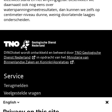
daarnaast ook nog eens over
waterspanningsmeetresultaten, dan kunnen we zelfs op
centimeter-niveau dunne, weinig doorlatende laagjes
onderscheiden.
Afbeelding
DINOloket wordt ontwikkeld en beheerd door
TNO Geologische
Dienst Nederland
in opdracht van het
Ministerie van
Binnenlandse Zaken en Koninkrijksrelaties
.
Service
Terugmelden
Veelgestelde vragen
Nieuws
English
English
Privacy on this site