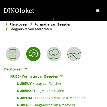
Overslaan en naar de inhoud gaan
Overslaan en naar de footer gaan
DINOloket
Me
Stratigrafische Nomenclator
Naar ouderdom
Pleistoceen
Formatie van Beegden
Laagpakket van Margraten
Nomenclator menu
Pleistoceen
:
NUBE
Formatie van Beegden
:
NUBEWY
Laag van Wijchen
:
NUBERO
Laag van Rosmalen
:
NUBEOM
Laagpakket van Oost-Maarland
:
NUBEGR
Laagpakket van Gronsveld