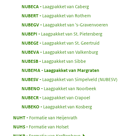
:
NUBECA
Laagpakket van Caberg
:
NUBERT
Laagpakket van Rothem
:
NUBEGV
Laagpakket van 's-Gravenvoeren
:
NUBEPI
Laagpakket van St. Pietersberg
:
NUBEGE
Laagpakket van St. Geertruid
:
NUBEVA
Laagpakket van Valkenburg
:
NUBESB
Laagpakket van Sibbe
:
NUBEMA
Laagpakket van Margraten
:
NUBESV
Laagpakket van Simpelveld (NUBESV)
:
NUBENO
Laagpakket van Noorbeek
:
NUBECR
Laagpakket van Crapoel
:
NUBEKO
Laagpakket van Kosberg
:
NUHT
Formatie van Heijenrath
:
NUHS
Formatie van Holset
:
NUKR
Formatie van Kreftenheye