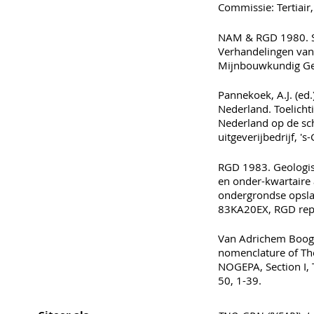
Commissie: Tertiair,
NAM & RGD 1980. St
Verhandelingen van
Mijnbouwkundig Ge
Pannekoek, A.J. (ed
Nederland. Toelicht
Nederland op de sch
uitgeverijbedrijf, '
RGD 1983. Geologisc
en onder-kwartaire 
ondergrondse opsla
83KA20EX, RGD repo
Van Adrichem Boogae
nomenclature of Th
NOGEPA, Section I, 
50, 1-39.