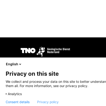
Afbeelding
DINOloket wordt ontwikkeld en beheerd door
TNO Geologi
opdracht van het
Ministerie van Binnenlandse Zaken en Kon
English
Privacy on this site
We collect and process your data on this site to better understan
them all. For more information, see our privacy policy.
Analytics
Consent details
Privacy policy