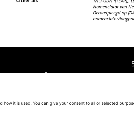
Citeer als
TNO-GDN ([YEAR]). La
Nomenclator van Ned
Geraadpleegd op [DAT
nomenclator/laagpa
sche Dienst Nederland
in
T
inkrijksrelaties
.
V
N
E
d how it is used. You can give your consent to all or selected purpos