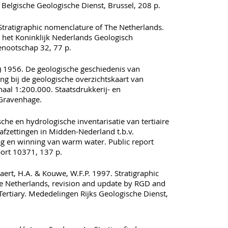
 Belgische Geologische Dienst, Brussel, 208 p.
ratigraphic nomenclature of The Netherlands.
 het Koninklijk Nederlands Geologisch
nootschap 32, 77 p.
.) 1956. De geologische geschiedenis van
ing bij de geologische overzichtskaart van
aal 1:200.000. Staatsdrukkerij- en
s-Gravenhage.
he en hydrologische inventarisatie van tertiaire
afzettingen in Midden-Nederland t.b.v.
g en winning van warm water. Public report
rt 10371, 137 p.
rt, H.A. & Kouwe, W.F.P. 1997. Stratigraphic
e Netherlands, revision and update by RGD and
Tertiary. Mededelingen Rijks Geologische Dienst,