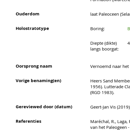
Ouderdom
laat Paleoceen (Sela
Holostratotype
Boring:
B
Diepte (dikte)
4
langs boorgat:
Oorsprong naam
Vernoemd naar het 
Vorige benaming(en)
Heers Sand Member
1956). Lutterade C
(RGD 1983).
Gereviewed door (datum)
Geert-Jan Vis (2019)
Referenties
Maréchal, R., Laga, P
van het Paleogeen -