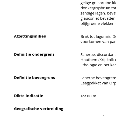
gelige grijsbruine kl
donkergrijsbruin to
zandige lagen, beva
glauconiet bevatte
olijfgroene vlekken
Afzettingsmilieu
Brak tot lagunair. 
voorkomen van paral
Definitie ondergrens
Scherpe, discordan
Houthem (Krijtkalk G
lithologie en het k
Definitie bovengrens
Scherpe bovengrens
Laagpakket van Orp
Dikte indicatie
Tot 60 m.
Geografische verbreiding