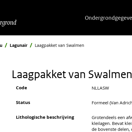
Hoofdnavigatie
Ondergrondgegeve
ergrond
eu
Lagunair
Laagpakket van Swalmen
Laagpakket van Swalme
Code
NLLASW
Status
Formeel (Van Adric
Lithologische beschrijving
Grotendeels een af
kleilagen. Bevat kle
de bovenste delen,