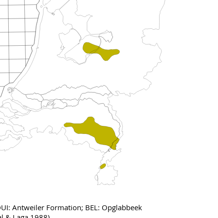
DUI: Antweiler Formation; BEL: Opglabbeek
l & Laga 1988).