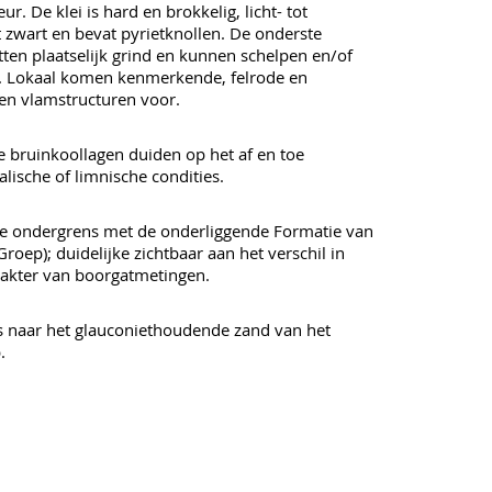
eur. De klei is hard en brokkelig, licht- tot
t zwart en bevat pyrietknollen. De onderste
tten plaatselijk grind en kunnen schelpen en/of
n. Lokaal komen kenmerkende, felrode en
 en vlamstructuren voor.
De bruinkoollagen duiden op het af en toe
ische of limnische condities.
te ondergrens met de onderliggende Formatie van
roep); duidelijke zichtbaar aan het verschil in
arakter van boorgatmetingen.
 naar het glauconiethoudende zand van het
.