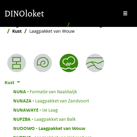
Overslaan en naar de inhoud gaan
Overslaan en naar de footer gaan
DINOloket
Me
Stratigrafische Nomenclator
Naar afzettingsmilieu
Kust
Laagpakket van Wouw
Nomenclator menu
Kust
:
NUNA
Formatie van Naaldwijk
:
NUNAZA
Laagpakket van Zandvoort
:
NUNAWAYE
IJe Laag
:
NUPZBA
Laagpakket van Balk
:
NUOOWO
Laagpakket van Wouw