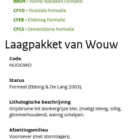
:
RBSM
Hoofd-Kleisteen Formatie
:
CFYD
Yoredale Formatie
:
CFEB
Elleboog Formatie
:
CFCS
Cementstone Formatie
Laagpakket van Wouw
Code
NUOOWO
Status
Formeel (Ebbing & De Lang 2003).
Lithologische beschrijving
Grijsbruine tot donkergrijze klei, (matig) stevig, siltig,
glimmerhoudend, weinig schelpen.
Afzettingsmilieu
Vooroever (met stormlagen).