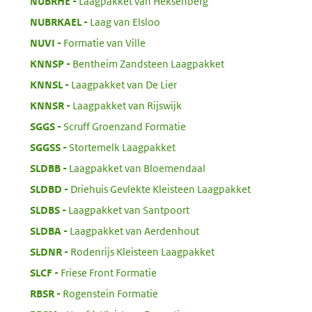
:
NUBRHE
Laagpakket van Heksenberg
:
NUBRKAEL
Laag van Elsloo
:
NUVI
Formatie van Ville
:
KNNSP
Bentheim Zandsteen Laagpakket
:
KNNSL
Laagpakket van De Lier
:
KNNSR
Laagpakket van Rijswijk
:
SGGS
Scruff Groenzand Formatie
:
SGGSS
Stortemelk Laagpakket
:
SLDBB
Laagpakket van Bloemendaal
:
SLDBD
Driehuis Gevlekte Kleisteen Laagpakket
:
SLDBS
Laagpakket van Santpoort
:
SLDBA
Laagpakket van Aerdenhout
:
SLDNR
Rodenrijs Kleisteen Laagpakket
:
SLCF
Friese Front Formatie
:
RBSR
Rogenstein Formatie