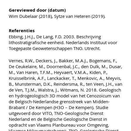
Gereviewed door (datum)
Wim Dubelaar (2018), Sytze van Heteren (2019).
Referenties
Ebbing, J.H.J., De Lang, F.D. 2003. Beschrijving
lithostratigrafische eenheid. Nederlands Instituut voor
Toegepaste Geowetenschappen TNO. Utrecht.
Vernes, R.W., Deckers, J., Bakker, M.A.J., Bogemans, F.,
De Ceukelaire, M., Doornenbal, J.C., den Dulk, M., Dusar,
M., Van Haren, T.F.M., Heyvaert, V.M.A., Kiden, P.,
Kruisselbrink, A.F., Lanckacker, T., Menkovic, A., Meyvis,
B., Munsterman, D.K., Reindersma, R., ten Veen, J.H., van
de Ven, T.J.M., Walstra, J., Witmans, N. 2018. Geologisch
en hydrogeologisch 3D model van het Cenozoïcum van
de Belgisch-Nederlandse grensstreek van Midden-
Brabant / De Kempen (H3O – De Kempen). Studie
uitgevoerd door VITO, TNO-Geologische Dienst
Nederland en de Belgische Geologische Dienst in
opdracht van Vlaams Planbureau voor Omgeving,
Vlaamse Milieumaatschappij, TNO, Geologische Dienst