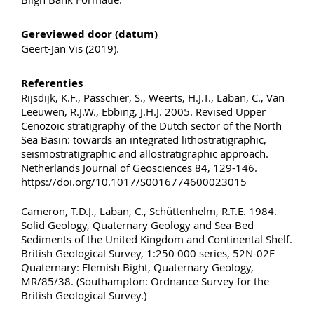
Gereviewed door (datum)
Geert-Jan Vis (2019).
Referenties
Rijsdijk, K.F., Passchier, S., Weerts, H.J.T., Laban, C., Van
Leeuwen, R.J.W., Ebbing, J.H.J. 2005. Revised Upper
Cenozoic stratigraphy of the Dutch sector of the North
Sea Basin: towards an integrated lithostratigraphic,
seismostratigraphic and allostratigraphic approach.
Netherlands Journal of Geosciences 84, 129-146.
https://doi.org/10.1017/S0016774600023015
Cameron, T.D.J., Laban, C., Schüttenhelm, R.T.E. 1984.
Solid Geology, Quaternary Geology and Sea-Bed
Sediments of the United Kingdom and Continental Shelf.
British Geological Survey, 1:250 000 series, 52N-02E
Quaternary: Flemish Bight, Quaternary Geology,
MR/85/38. (Southampton: Ordnance Survey for the
British Geological Survey.)