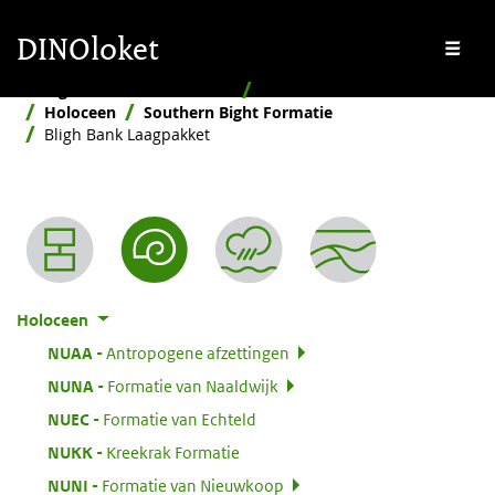
Overslaan en naar de inhoud gaan
Overslaan en naar de footer gaan
DINOloket
Me
Stratigrafische Nomenclator
Naar ouderdom
Holoceen
Southern Bight Formatie
Bligh Bank Laagpakket
Nomenclator menu
Holoceen
:
NUAA
Antropogene afzettingen
:
NUNA
Formatie van Naaldwijk
:
NUEC
Formatie van Echteld
:
NUKK
Kreekrak Formatie
:
NUNI
Formatie van Nieuwkoop