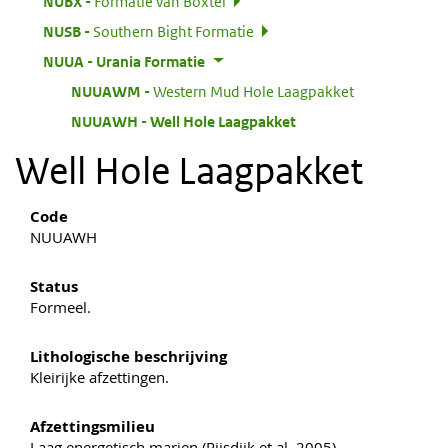
:
NUBX
Formatie van Boxtel
:
NUSB
Southern Bight Formatie
:
NUUA
Urania Formatie
:
NUUAWM
Western Mud Hole Laagpakket
:
NUUAWH
Well Hole Laagpakket
Well Hole Laagpakket
Code
NUUAWH
Status
Formeel.
Lithologische beschrijving
Kleirijke afzettingen.
Afzettingsmilieu
Laag energetisch marien (Rijsdijk et al. 2005).