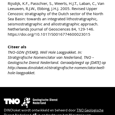
Rijsdijk, K.F., Passchier, S., Weerts, H.J.T., Laban, C., Van
Leeuwen, R.J.W., Ebbing, J.H.J. 2005. Revised Upper
Cenozoic stratigraphy of the Dutch sector of the North
Sea Basin: towards an integrated lithostratigraphic,
seismostratigraphic and allostratigraphic approach.
Netherlands Journal of Geosciences 84, 129-146.
https://doi.org/10.1017/S0016774600023015
Citeer als
TNO-GDN ([YEAR]). Well Hole Laagpakket. In:
Stratigrafische Nomenclator van Nederland, TNO –
Geologische Dienst Nederland. Geraadpleegd op [DATE] op
http://www.dinoloket.nl/stratigrafische-nomenclator/well-
hole-laagpakket.
Afbeelding
DINOloket wordt ontwikkeld en beheerd door
TNO Geologische