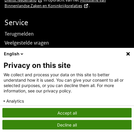
Dienst Nederland
in opdracht van het
Ministerie van
Binnenlandse Zaken en Koninkrijksrelaties
.
Service
Terugmelden
Veelgestelde vragen
Nieuws
English
English
Privacy on this site
Over deze site
We collect and process your data on this site to better
understand how it is used. You can give your consent to all or
Over DINOloket
selected purposes, or you can decline them all. For more
Contact
information, see our privacy policy.
Disclaimer
Analytics
Toegankelijkheid
Consent details
Privacy policy
Accept all
Privacy statement
Decline all
Cookies