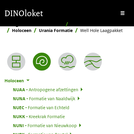
Overslaan en naar de inhoud gaan
Overslaan en naar de footer gaan
DINOloket
Me
Stratigrafische Nomenclator
Naar ouderdom
Holoceen
Urania Formatie
Well Hole Laagpakket
Nomenclator menu
Holoceen
:
NUAA
Antropogene afzettingen
:
NUNA
Formatie van Naaldwijk
:
NUEC
Formatie van Echteld
:
NUKK
Kreekrak Formatie
:
NUNI
Formatie van Nieuwkoop