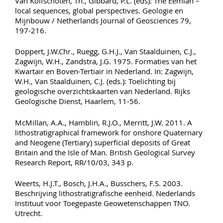
Van Kolfschoten, Th., Gibbard, P.L. (eds): The Eemian –
local sequences, global perspectives. Geologie en
Mijnbouw / Netherlands Journal of Geosciences 79,
197-216.
Doppert, J.W.Chr., Ruegg, G.H.J., Van Staalduinen, C.J.,
Zagwijn, W.H., Zandstra, J.G. 1975. Formaties van het
Kwartair en Boven-Tertiair in Nederland. In: Zagwijn,
W.H., Van Staalduinen, C.J. (eds.): Toelichting bij
geologische overzichtskaarten van Nederland. Rijks
Geologische Dienst, Haarlem, 11-56.
McMillan, A.A., Hamblin, R.J.O., Merritt, J.W. 2011. A
lithostratigraphical framework for onshore Quaternary
and Neogene (Tertiary) superficial deposits of Great
Britain and the Isle of Man. British Geological Survey
Research Report, RR/10/03, 343 p.
Weerts, H.J.T., Bosch, J.H.A., Busschers, F.S. 2003.
Beschrijving lithostratigrafische eenheid. Nederlands
Instituut voor Toegepaste Geowetenschappen TNO.
Utrecht.