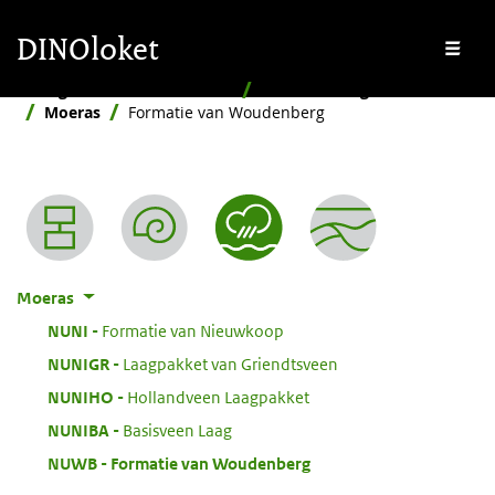
Overslaan en naar de inhoud gaan
Overslaan en naar de footer gaan
DINOloket
Me
Stratigrafische Nomenclator
Naar afzettingsmilieu
Moeras
Formatie van Woudenberg
Nomenclator menu
Moeras
:
NUNI
Formatie van Nieuwkoop
:
NUNIGR
Laagpakket van Griendtsveen
:
NUNIHO
Hollandveen Laagpakket
:
NUNIBA
Basisveen Laag
:
NUWB
Formatie van Woudenberg