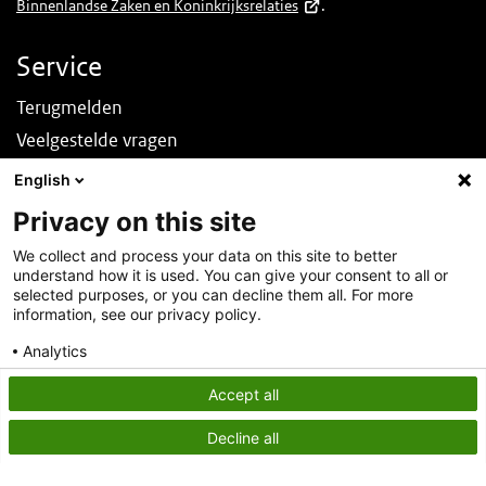
Binnenlandse Zaken en Koninkrijksrelaties
.
Service
Terugmelden
Veelgestelde vragen
Nieuws
English
English
Privacy on this site
Over deze site
We collect and process your data on this site to better
understand how it is used. You can give your consent to all or
Over DINOloket
selected purposes, or you can decline them all. For more
Contact
information, see our privacy policy.
Disclaimer
Analytics
Toegankelijkheid
Consent details
Privacy policy
Accept all
Privacy statement
Decline all
Cookies