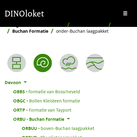
Overslaan en naar de inhoud gaan
Overslaan en naar de footer gaan
DINOloket
Me
Stratigrafische Nomenclator
Naar ouderdom
Devoon
Buchan Formatie
onder-Buchan laagpakket
Nomenclator menu
Devoon
:
OBBS
formatie van Bosscheveld
:
OBGC
Bollen Kleisteen formatie
:
ORTP
Formatie van Tayport
:
ORBU
Buchan Formatie
:
ORBUU
boven-Buchan laagpakket