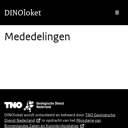
Overslaan en naar de inhoud gaan
Overslaan en naar de footer gaan
DINOloket
Me
Mededelingen
Afbeelding
DINOloket wordt ontwikkeld en beheerd door
TNO Geologische
Dienst Nederland
in opdracht van het
Ministerie van
Binnenlandse Zaken en Koninkrijksrelaties
.