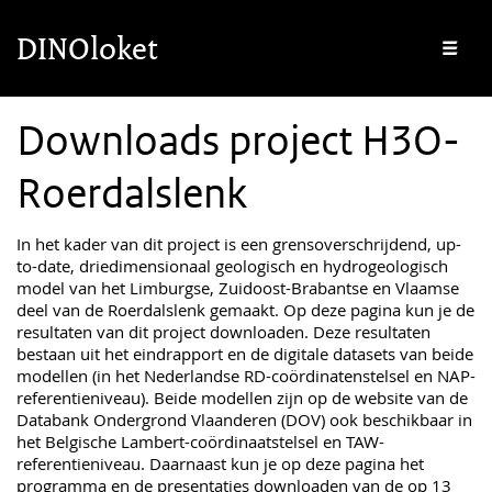
Overslaan en naar de inhoud gaan
Overslaan en naar de footer gaan
DINOloket
Me
Downloads project H3O-
Roerdalslenk
In het kader van dit project is een grensoverschrijdend, up-
to-date, driedimensionaal geologisch en hydrogeologisch
model van het Limburgse, Zuidoost-Brabantse en Vlaamse
deel van de Roerdalslenk gemaakt. Op deze pagina kun je de
resultaten van dit project downloaden. Deze resultaten
bestaan uit het eindrapport en de digitale datasets van beide
modellen (in het Nederlandse RD-coördinatenstelsel en NAP-
referentieniveau). Beide modellen zijn op de website van de
Databank Ondergrond Vlaanderen (DOV) ook beschikbaar in
het Belgische Lambert-coördinaatstelsel en TAW-
referentieniveau. Daarnaast kun je op deze pagina het
programma en de presentaties downloaden van de op 13