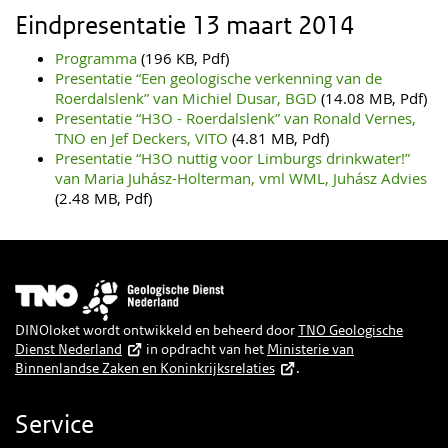
Eindpresentatie 13 maart 2014
Programma
(196 KB, Pdf)
Presentatie “Een geologische verkenning van de
Roerdalslenk” van Michiel Dusar, BGD
(14.08 MB, Pdf)
Presentatie “H3O - Roerdalslenk” van Ronald Vernes,
TNO en Jef Deckers, VITO
(4.81 MB, Pdf)
Presentatie “H3O nuttig voor Limburgs drinkwater!”
van Maria Juhász-Holterman, vml WML, Juhász Advies
(2.48 MB, Pdf)
Afbeelding
DINOloket wordt ontwikkeld en beheerd door
TNO Geologische
Dienst Nederland
in opdracht van het
Ministerie van
Binnenlandse Zaken en Koninkrijksrelaties
.
Service